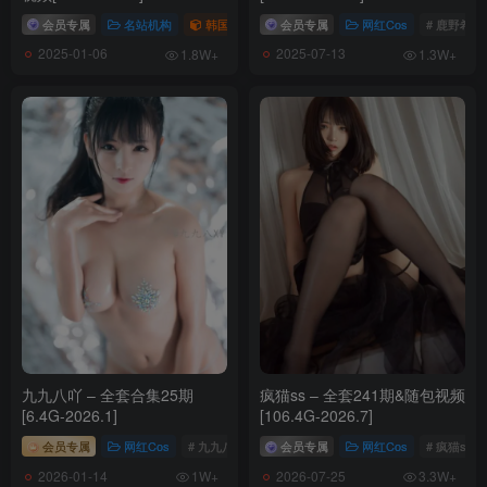
会员专属
名站机构
韩国（korea）
会员专属
# SeeShe
网红Cos
# 鹿野希
2025-01-06
2025-07-13
1.8W+
1.3W+
九九八吖 – 全套合集25期
疯猫ss – 全套241期&随包视频
[6.4G-2026.1]
[106.4G-2026.7]
会员专属
网红Cos
# 九九八吖
会员专属
网红Cos
# 疯猫ss
2026-01-14
2026-07-25
1W+
3.3W+