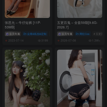
张思允 – 牛仔短裤 [11P-
五更百鬼 – 全套59期[9.6G-
53MB]
2026.7]
会员专属
众筹&私拍&定制
# 张思允
会员专属
网红Cos
# 五更百鬼
2023-07-14
2026-07-08
3199
1.3W+