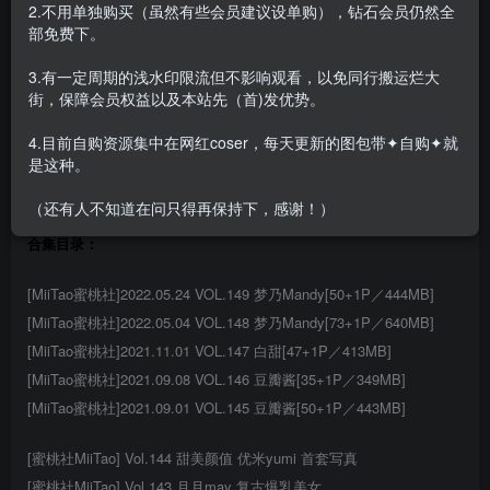
2.不用单独购买（虽然有些会员建议设单购），钻石会员仍然全
版，单期至少400M以上。
部免费下。
3.有一定周期的浅水印限流但不影响观看，以免同行搬运烂大
街，保障会员权益以及本站先（首)发优势。
4.目前自购资源集中在网红coser，每天更新的图包带✦自购✦就
是这种。
（还有人不知道在问只得再保持下，感谢！）
合集目录：
[MiiTao蜜桃社]2022.05.24 VOL.149 梦乃Mandy[50+1P／444MB]
[MiiTao蜜桃社]2022.05.04 VOL.148 梦乃Mandy[73+1P／640MB]
[MiiTao蜜桃社]2021.11.01 VOL.147 白甜[47+1P／413MB]
[MiiTao蜜桃社]2021.09.08 VOL.146 豆瓣酱[35+1P／349MB]
[MiiTao蜜桃社]2021.09.01 VOL.145 豆瓣酱[50+1P／443MB]
[蜜桃社MiiTao] Vol.144 甜美颜值 优米yumi 首套写真
[蜜桃社MiiTao] Vol.143 月月may 复古爆乳美女