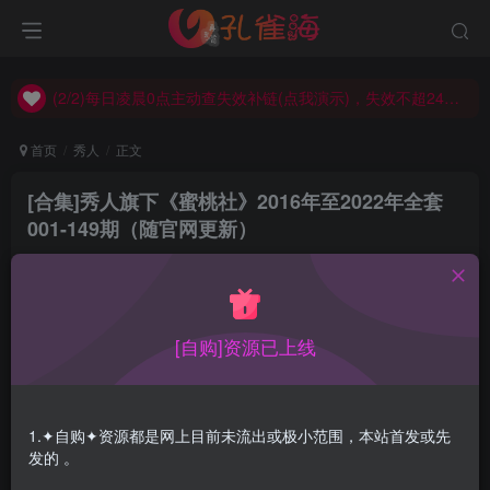
(2/2)每日凌晨0点主动查失效补链(点我演示)，失效不超24小时，
(1/2)永久发布，备用网址点这：kongque.org，点我（原域名失效）！
(2/2)每日凌晨0点主动查失效补链(点我演示)，失效不超24小时，
(1/2)永久发布，备用网址点这：kongque.org，点我（原域名失效）！
首页
秀人
正文
[合集]秀人旗下《蜜桃社》2016年至2022年全套
001-149期（随官网更新）
孔雀海
关注
2022-07-13更新
8
1.4W+
2
[自购]资源已上线
目录在预览图下面
秀人系列分为高分辨率原版和低分辨率预
1.✦自购✦资源都是网上目前未流出或极小范围，本站首发或先
览版两个版本，原版较预览版放出时间更
发的 。
晚一些。本站秀人系列均为高分辨率原