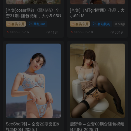
[合集]coser网红《黑猫猫》全
[合集]《MTgirl蜜团》作品，大
套31期+随包视频，大小5.95G
小621M
会员专属
网红Cos
会员专属
名站机构
# MTgirl蜜
2022-05-16
2022-05-18
4184
6019
SeeShe[韩] – 全套22期套图&
鹿野希 – 全套60期含随包视频
视频[30G-2025.1]
[42.9G-2025.7]