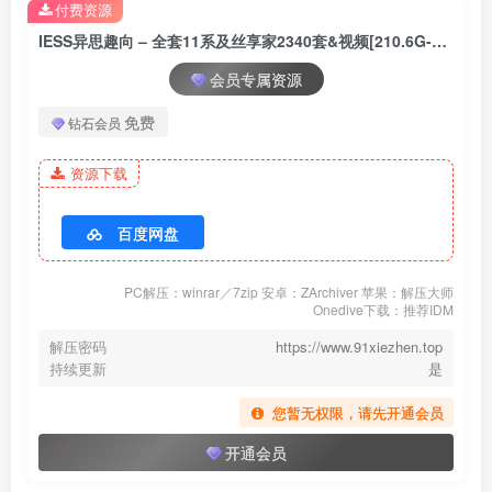
付费资源
IESS异思趣向 – 全套11系及丝享家2340套&视频[210.6G-2026.7]
[6.28]
[IESS异思趣向] 2026.04.13 丝享家 2322 秋秋《黑丝秘书》[84P-
会员专属资源
92.6M]
免费
钻石会员
[IESS异思趣向] 2026.04.12 丝享家 2321 美子《白色西装（下）》
[88P-96.3M]
资源下载
百度网盘
[6.16]
[IESS异思趣向] 2026.04.11 丝享家 2320 团团《豹纹高跟（下）》
PC解压：winrar／7zip 安卓：ZArchiver 苹果：解压大师
[87P-96.1M]
Onedive下载：推荐IDM
[IESS异思趣向] 2026.04.10 丝享家 2319 兔兔《肉丝红高》[79P-
解压密码
https://www.91xiezhen.top
102.3M]
持续更新
是
您暂无权限，请先开通会员
[6.14]
开通会员
[IESS异思趣向] 2026.04.09 丝享家 2318 美子《黑丝小女警》[89P-
89M]