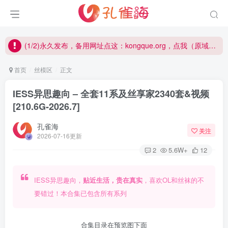
(1/2)永久发布，备用网址点这：kongque.org，点我（原域名失效）！
(2/2)每日凌晨0点主动查失效补链(点我演示)，失效不超24小时，
(1/2)永久发布，备用网址点这：kongque.org，点我（原域名失效）！
首页
丝模区
正文
IESS异思趣向 – 全套11系及丝享家2340套&视频
[210.6G-2026.7]
孔雀海
关注
2026-07-16更新
2
5.6W+
12
IESS异思趣向，
贴近生活，贵在真实
，喜欢OL和丝袜的不
要错过！本合集已包含所有系列
合集目录在预览图下面