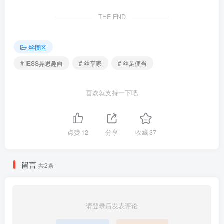
[IESS异思趣向] 2026.04.08 丝享家 2317 小婕《出差日记（上）》
THE END
[92P-75.8M]
丝模区
[6.12]
# IESS异思趣向
# 丝享家
# 丝足便当
[IESS异思趣向] 2026.04.07 丝享家 2316 美子《白色西装（上）》
[88P-117.5M]
喜欢就支持一下吧
[IESS异思趣向] 2026.04.06 丝享家 2315 秋秋《丰满女人（上）》
[87P-97.9M]
点赞
12
分享
收藏
37
[6.10]
[IESS异思趣向] 2026.04.05 丝享家 2314 小婕《小皮裙》[90P-
留言
共2条
92.3M]
[IESS异思趣向] 2026.04.04 丝享家 2313 团团《豹纹高跟（上）》
[89P-84.1M]
请登录后发表评论