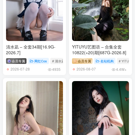
[88P-80.4M]
[5.20]
[IESS异思趣向] 2026.03.18 丝享家 2296 兔兔《风情万种》[90P-
74.1M]
清水凪 – 全套34期[16.9G-
YITUYU艺图语 – 合集全套
[IESS异思趣向] 2026.03.17 丝享家 2295 美子《裸足护肤》[104P-
2026.7]
10822(+20)期[687G-2026.8]
98.8M]
会员专属
网红Cos
# 清水凪
会员专属
名站机构
# YITUY
2026-07-28
2026-08-07
4935
4.4W+
[5.18]
[IESS异思趣向] 2026.03.16 丝享家 2294 婉萍《勾丝的肉丝》[92P-
100.3M]
[IESS异思趣向] 2026.03.15 丝享家 2293 小金《肉丝丫丫（上）》
[87P-79.1M]
[5.16]