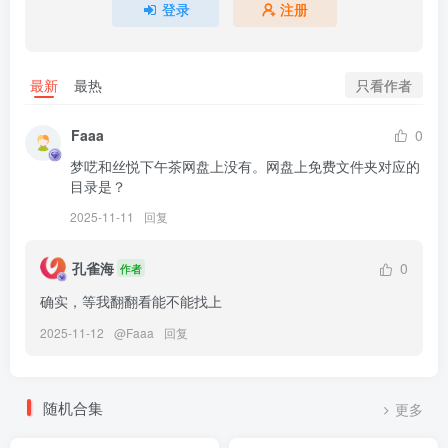
登录
注册
[6.8]
[IESS异思趣向] 2026.04.03 丝享家 2312 小婕《短靴豹纹（上）》
[79P-100.6M]
只看作者
最新
最热
[IESS异思趣向] 2026.04.02 丝享家 2311 团团《西裤里丝》[89P-
99M]
Faaa
0
梦呓和丝悦下午茶网盘上没有。网盘上免费文件夹对应的
目录是？
[6.6]
2025-11-11
回复
[IESS异思趣向] 2026.04.01 丝享家 2310 婉萍《气质OL（下）》
[86P-99.3M]
孔雀海
0
作者
[IESS异思趣向] 2026.03.31 丝享家 2309 美子《黑丝鱼骨线》[90P-
确实，等我翻翻看能不能找上
105.4M]
2025-11-12
@
Faaa
回复
[6.4]
[IESS异思趣向] 2026.03.30 丝享家 2308 团团《妖娆红跟》[90P-
随机合集
更多
71.7M]