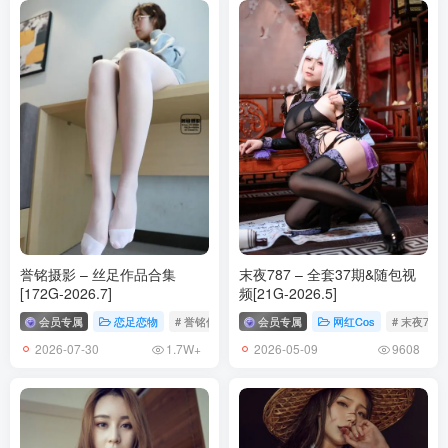
[IESS异思趣向] 2026.03.29 丝享家 2307 小婕《蓝衣女神（下）》
[89P-104.2M]
[5.30]
[IESS异思趣向] 2026.03.28 丝享家 2306 小九《肉丝包臀裙（上）》
[90P-126.8M]
[IESS异思趣向] 2026.03.27 丝享家 2305 秋秋《咖丝红高》[84P-
70.5M]
誉铭摄影 – 丝足作品合集
末夜787 – 全套37期&随包视
[5.28]
[172G-2026.7]
频[21G-2026.5]
[IESS异思趣向] 2026.03.26 丝享家 2304 兔兔《拼接色黑丝》[86P-
会员专属
恋足恋物
# 誉铭传媒
# 誉铭摄影
会员专属
网红Cos
# 末夜787
110.1M]
2026-07-30
2026-05-09
1.7W+
9608
[IESS异思趣向] 2026.03.25 丝享家 2303 婉萍《气质OL（上）》
[90P-95.9M]