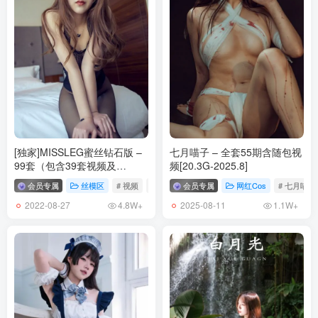
[5.26]
[IESS异思趣向] 2026.03.24 丝享家 2302 小婕《蓝衣女神（上）》
[89P-132.9M]
[IESS异思趣向] 2026.03.23 丝享家 2301 婉萍《格纹嘿丝（下）》
[89P-118.1M]
[5.24]
[IESS异思趣向] 2026.03.22 丝享家 2300 美子《侧镂空红高》[87P-
[独家]MISSLEG蜜丝钻石版 –
七月喵子 – 全套55期含随包视
99套（包含39套视频及
频[20.3G-2025.8]
76.5M]
VF/DV/V/M/N/H/F/众筹）
[IESS异思趣向] 2026.03.21 丝享家 2299 小婕《紫色旗袍》[95P-
会员专属
丝模区
# 视频
# 合集
会员专属
# 丝袜
网红Cos
# 七月喵子
43.3G
137.2M]
2022-08-27
2025-08-11
4.8W+
1.1W+
[5.22]
[IESS异思趣向] 2026.03.20 丝享家 2298 小九《衣帽间故事（下）》
[89P-71.7M]
[IESS异思趣向] 2026.03.19 丝享家 2297 小婕《蟒纹皮裙（下）》