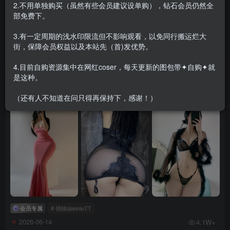
2.不用单独购买（虽然有些会员建议设单购），钻石会员仍然全
部免费下。
3.有一定周期的浅水印限流但不影响观看，以免同行搬运烂大
会员专属
街，保障会员权益以及本站先（首)发优势。
2026-06-23
4.5W+
4.目前自购资源集中在网红coser，每天更新的图包带✦自购✦就
是这种。
俏妞qiaoniuTT – 微密圈会员订阅系列套图&视频[139
套-2026.6]
（还有人不知道在问只得再保持下，感谢！）
会员专属
# 俏妞qiaoniuTT
2026-06-14
4.1W+