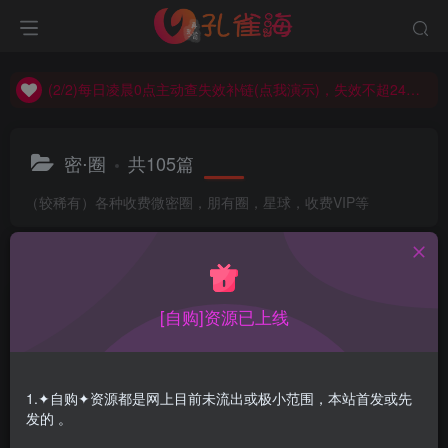
(2/2)每日凌晨0点主动查失效补链(点我演示)，失效不超24小时，
(1/2)永久发布，备用网址点这：kongque.org，点我（原域名失效）！
(2/2)每日凌晨0点主动查失效补链(点我演示)，失效不超24小时，
(1/2)永久发布，备用网址点这：kongque.org，点我（原域名失效）！
密⋅圈
共105篇
（较稀有）各种收费微密圈，朋有圈，星球，收费VIP等
排序
更新
浏览
点赞
评论
120斤的小王同学 – 微密圈系列套图&视频[122套-2026.6]
[自购]资源已上线
1.✦自购✦资源都是网上目前未流出或极小范围，本站首发或先
发的 。