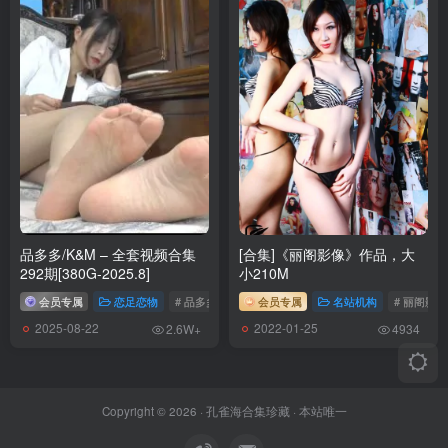
[1.26]
020.陆萱萱 – 内购无水印 牛仔短裤 [90P-1.15GB]
[1.20]
019.陆萱萱 – 内购无水印 魅惑黑丝 [90P-1.31GB]
[1.18]
018.陆萱萱 – 内购无水印 NO.8196 粉色空姐制服[91P-1.14G]
品多多/K&M – 全套视频合集
[合集]《丽阁影像》作品，大
292期[380G-2025.8]
小210M
[1.17]
会员专属
恋足恋物
# 品多多
# K&M
会员专属
名站机构
# 丽阁影像
017.陆萱萱 – 内购无水印 NO.7778 黑色短裙[80P-1.03G]
2025-08-22
2022-01-25
2.6W+
4934
[1.11]
016.安然anran – 修女[84P／1.03GB]
Copyright © 2026 ·
孔雀海合集珍藏
· 本站唯一
[2025.1.3]