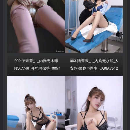
002.陆萱萱_–_内购无水印
003.陆萱萱_–_内购无水印_&
_NO.7746_开档瑜伽裤_0057
安然-警察与医生_CG8A7512