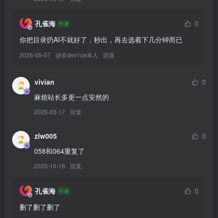
[9.29]
055.陆萱萱 – 内购无水印 旗袍[90P／1.04GB]
孔雀海
0
作者
你把目录扔AI不就好了，秒出，再去选着下几分钟而已
[9.27]
2026-05-07
@
非dev1ce本人
回复
054.陆萱萱 – 内购无水印 白色礼裙[91P／1.22GB]
[9.20]
vivian
0
053.安然 – 内购无水印 我的兔女郎 [88P-1.11GB]
麻烦站长多更一点安然的
2026-03-17
回复
[9.14]
052.安然 – 内购无水印 香艳学妹[90P／1.04GB]
zlw005
0
058和064重复了
[9.9]
2025-10-16
回复
051.安然 – 内购无水印 黑丝[91P／1.03GB]
孔雀海
0
作者
[9.3]
删了删了删了
050.安然 – 内购无水印 香体如雪[91P／1.05GB]