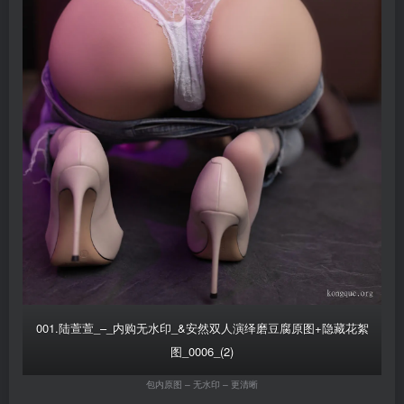
001.陆萱萱_–_内购无水印_&安然双人演绎磨豆腐原图+隐藏花絮
图_0006_(2)
包内原图 – 无水印 – 更清晰