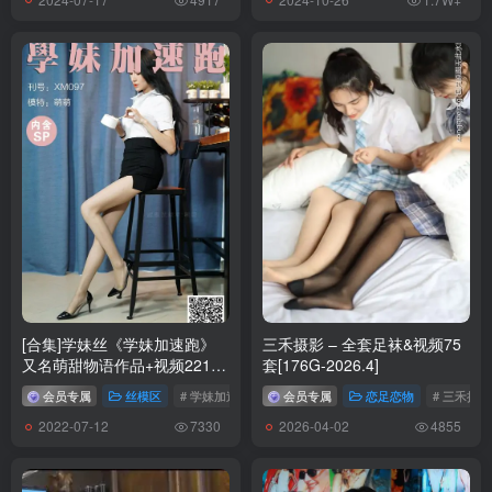
[4.5]
026.安然 – 内购无水印 紫色裙子 [90P1V-1.12GB]
[4.4]
025.安然 – 内购无水印 紧身牛仔裤 [81P-1.05GB]
[3.28]
024.陆萱萱 – 内购无水印 皮草薄纱 [90P-1.28GB]
[3.22]
023.陆萱萱 – 内购无水印 主人的调教 [88P-1.03GB]
[合集]学妹丝《学妹加速跑》
三禾摄影 – 全套足袜&视频75
又名萌甜物语作品+视频221
套[176G-2026.4]
[3.20]
套，大小85.8GB
会员专属
丝模区
# 学妹加速跑
# 萌甜物语
会员专属
恋足恋物
# 三禾摄影
022.陆萱萱 – 内购无水印 轻透薄纱情趣 [90P-1.36GB]
2022-07-12
2026-04-02
7330
4855
[3.8]
021.陆萱萱 – 内购无水印口罩主题 [90P-1.08GB]