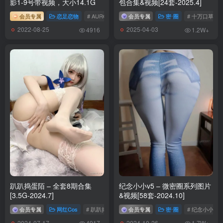
影1-9号带视频，大小14.1G
包合集&视频[24套-2025.4]
[5.18]
会员专属
恋足恋物
# AURORA摄影&Pixel摄影
会员专属
密⋅圈
# 十万口草莓
032.陆萱萱 – 内购无水印 陌生人 [93P-1.06GB]
2022-08-25
2025-04-03
4916
1.2W+
[5.6]
031.安然 – 内购无水印 黑色蕾丝 [95P-0.98GB]
[4.30]
030.安然 – 内购无水印 黑丝女仆 [90P-880MB]
[4.12]
029.安然 – 内购无水印 香纱玉然 [97P1V-1.11GB]
[4.10]
028.安然 – 内购无水印 然情欲仙 [92P-1.14GB]
趴趴捣蛋陌 – 全套8期合集
纪念小小v5 – 微密圈系列图片
[3.5G-2024.7]
&视频[58套-2024.10]
[4.7]
会员专属
网红Cos
# 趴趴捣蛋陌
会员专属
密⋅圈
# 纪念小小v5
027.安然 – 内购无水印 香然绝欲 [88P-998MB]
2024-07-17
2024-10-26
4917
1.7W+