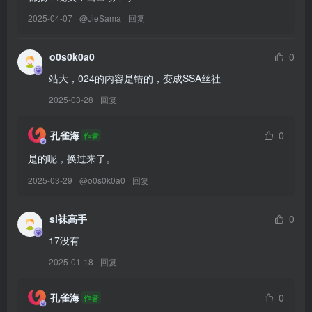
2025-04-07
@
JieSama
回复
[8.6]
043.安然 – 内购无水印 婚纱[91P／982MB]
o0s0k0a0
0
站大，024的内容是错的，变成SSA丝社
[7.12]
2025-03-28
回复
042.安然 – 内购无水印 紫色[90P／1.19GB]
孔雀海
0
作者
[7.11]
是的呢，换过来了。
041.安然 – 内购无水印 兔女郎[88P／913MB]
2025-03-29
@
o0s0k0a0
回复
[7.10]
040.安然 – 内购无水印 尼尔[91P／1.21GB]
si袜高手
0
17没有
[7.8]
2025-01-18
回复
039.安然 – 内购无水印 曼烟情趣透视[92P／1.10GB]
孔雀海
0
作者
[7.7]