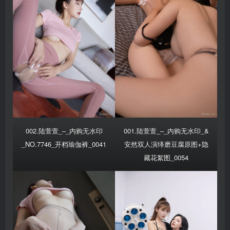
002.陆萱萱_–_内购无水印
001.陆萱萱_–_内购无水印_&
_NO.7746_开档瑜伽裤_0041
安然双人演绎磨豆腐原图+隐
藏花絮图_0054