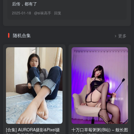
后传，都有了
038.安然 – 内购无水印 空姐制服[92P／1.24GB]
2025-01-18
@
si袜高手
回复
[7.6]
037.安然 – 内购无水印 黑色眼眶[95P／1.13GB]
随机合集
更多
[7.5]
036.安然 – 内购无水印 娇颜如玉[90P／1.26GB]
[7.3]
035.安然 – 内购无水印 黑色古装[90P／1.05GB]
[6.30]
034.安然 – 内购无水印 安Sir[89P／1.02GB]
[6.7]
033.陆萱萱 – 内购无水印 黑丝修女[76P／60MB]
[合集] AURORA摄影&Pixel摄
十万口草莓粥粥(B站) – 舰长图