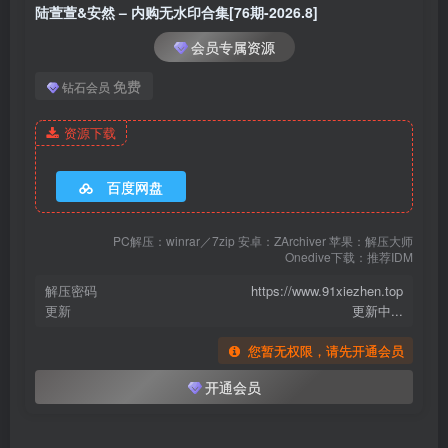
陆萱萱&安然 – 内购无水印合集[76期-2026.8]
[12.9]
会员专属资源
071.陆萱萱 – 内购无水印 死库水[80P／989MB]
免费
钻石会员
[11.23]
070.安然 – G模[186P-702M]
资源下载
[11.16]
百度网盘
069.安然 – 内购无水印 红裙OL[90P／913MB]
PC解压：winrar／7zip 安卓：ZArchiver 苹果：解压大师
Onedive下载：推荐IDM
[11.10]
068.安然 – 内购无水印 珍珠泳衣[88P／1.14GB]
解压密码
https://www.91xiezhen.top
更新
更新中...
[11.2]
您暂无权限，请先开通会员
067.安然 – 内购无水印 钻石酥胸[92P／1.07GB]
开通会员
[10.19]
066.陆萱萱 – 内购无水印 白色礼服 [80P-924MB]