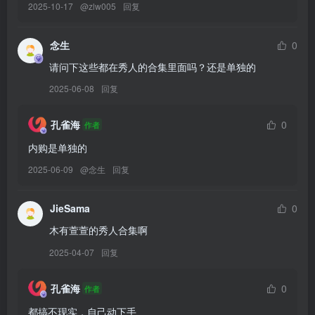
2025-10-17
@
zlw005
回复
[9.1]
049.安然 – 内购无水印 女子审问室[79P／956MB]
念生
0
请问下这些都在秀人的合集里面吗？还是单独的
[8.30]
2025-06-08
回复
048.安然 – 内购无水印 灰色衬衫[92P／1.04GB]
孔雀海
0
作者
[8.12]
内购是单独的
047.安然 – 内购无水印 修女 [84P-1.07GB]
2025-06-09
@
念生
回复
[8.10]
046.安然 – 内购无水印 黑色连体[80P／859MB]
JieSama
0
木有萱萱的秀人合集啊
[8.9]
2025-04-07
回复
045.安然 – 内购无水印 狐狸[90P／1.02GB]
孔雀海
0
作者
[8.7]
都搞不现实，自己动下手
044.安然 – 内购无水印 紫色丝绒[90P／986MB]