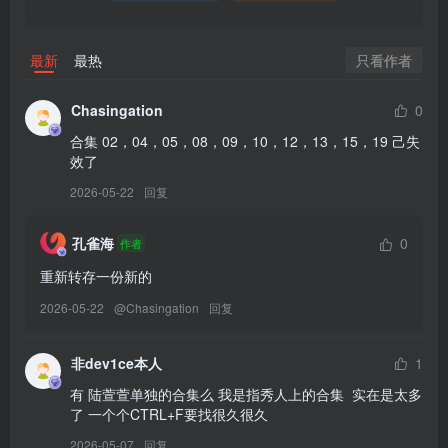
061.陆萱萱 – 内购无水印 连体丝袜[81P／0.99GB]
只看作者
最新
最热
[10.11]
060.陆萱萱&安然anran – 内购无水印 闺蜜古装[105P／1.31GB]
Chasingation
0
合集 02，04，05，08，09，10，12，13，15，19 己失
[10.10]
效了
059.安然 – 内购无水印 运动服[91P／990MB]
2026-05-22
回复
[10.9]
孔雀海
0
作者
058.安然 – 内购无水印 蓝色[80P／509MB]
重新转存一份新的
[10.3]
2026-05-22
@
Chasingation
回复
057.陆萱萱 – 内购无水印 外卖 [80P-975MB]
非dev1ce本人
1
[10.1]
有 陆萱萱单独的合集么 我是指秀人上的合集  实在是太多
056.陆萱萱 – 内购无水印 人体宴[80P／977MB]
了 一个个CTRL+F要找很久很久
2026-05-07
回复