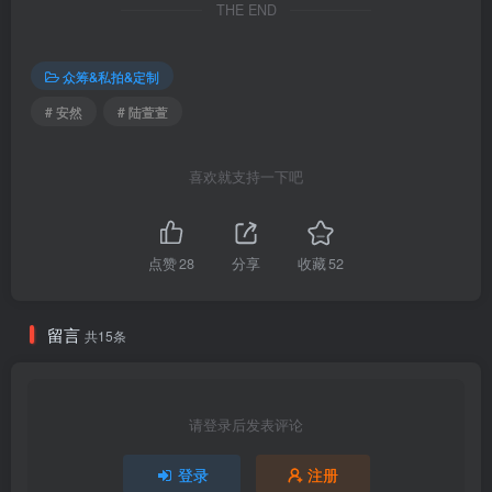
THE END
[10.17]
众筹&私拍&定制
065.陆萱萱 – 内购无水印 性感制服[91P／1.19GB]
# 安然
# 陆萱萱
[10.16]
064.安然 – 内购无水印 蓝色 [80P-509MB]
喜欢就支持一下吧
[10.15]
替换057
057.陆萱萱 – 内购无水印 魅惑肉丝[80P／926MB]
点赞
28
分享
收藏
52
[10.14]
留言
共15条
063.陆萱萱 – 内购无水印 灰色OL[90P／1.13GB]
[10.13]
062.陆萱萱 – 内购无水印 肉色连体衣[91P／1.15GB]
请登录后发表评论
登录
注册
[10.12]