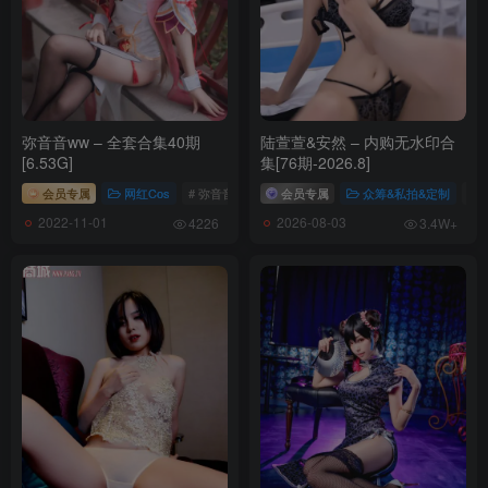
小众视觉 No.0044 小薯条 [113P1V-5.34GB]
[10.19]
小众视觉 No.0043 小薯条 [92P1V-5.73GB]
弥音音ww – 全套合集40期
陆萱萱&安然 – 内购无水印合
[6.53G]
集[76期-2026.8]
[10.17]
小众视觉 No.0042 雪糕 [114P1V-5.48GB]
会员专属
网红Cos
# 弥音音ww
会员专属
众筹&私拍&定制
# 
小众视觉 No.0041 燕子 [103P-0.99GB]
2022-11-01
2026-08-03
4226
3.4W+
[10.15]
小众视觉 No.0040 雪糕 [113P1V-4.76GB]
小众视觉 No.0039 小薯条 [109P1V-3.00GB]
[10.13]
小众视觉 No.0038 小薯条 [94P-933MB]