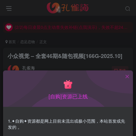
(2/2)每日凌晨0点主动查失效补链(点我演示)，失效不超24小时，
(1/2)永久发布，备用网址点这：kongque.org，点我（原域名失效）！
(2/2)每日凌晨0点主动查失效补链(点我演示)，失效不超24小时，
(1/2)永久发布，备用网址点这：kongque.org，点我（原域名失效）！
首页
恋足恋物
正文
小众视觉 – 全套46期&随包视频[166G-2025.10]
孔雀海
关注
2025-10-27更新
2
4807
12
[自购]资源已上线
小众视觉全套合集&随包视频，持续更新…
合集目录在预览图下面
1.✦自购✦资源都是网上目前未流出或极小范围，本站首发或先
发的 。