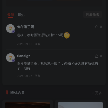
只看作者
最新
最热
小众视觉_No.007_圆圆
你午睡了吗
0
__0083
老板，啥时候资源能支持115呢
2025-09-30
回复
tiansigz
0
小众视觉_No.006_嘤嘤
图片质量挺高，视频就一般了，恋物区好久没有新机构
__0082
了，期待
2025-09-26
回复
随机合集
更多