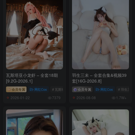
小众视觉_No.009_彤彤
__0033
小众视觉_No.008_小琳儿
__0131
瓦斯塔亚小龙虾 – 全套18期
羽生三未 – 全套合集&视频39
[9.2G-2026.1]
套[16G-2026.8]
会员专属
网红Cos
# 瓦斯塔亚小龙虾
会员专属
网红Cos
# 羽生三未
2026-01-22
2026-08-08
7379
1.7W+