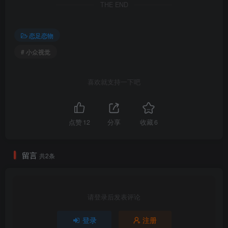
THE END
恋足恋物
# 小众视觉
喜欢就支持一下吧
小众视觉_No.006_嘤嘤
__0021
点赞
12
分享
收藏
6
留言
共2条
小众视觉_No.006_嘤嘤
__0056
请登录后发表评论
登录
注册