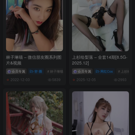
小众视觉_No.001_惠子
小众视觉_No.010_米拉
__0010
__0095
林子琳喵 – 微信朋友圈系列图
上杉绘梨落 – 全套14期[8.5G-
包内原图 – 无水印 – 更清晰
片&视频
2025.12]
会员专属
密⋅圈
# 林子琳喵
会员专属
网红Cos
# 上杉绘梨
合集目录(持续更新…)
2022-12-03
2025-12-05
5839
2993
[10.27]
小众视觉 No.0046 小薯条 [115P1V-5.87GB]
[10.25]
小众视觉 No.0045 思思姐 [137P1V-5.73GB]
[10.21]