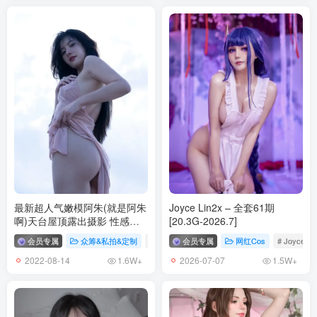
[5.15更2]
007.奔跑的晶骡儿-微密圈系列 超级小短裙[25P-69.5M]
006.奔跑的晶骡儿-微密圈系列 红色内衣[39P-4V-158.6M]
[5.13更2]
005.奔跑的晶骡儿-微密圈系列 紫色睡衣[26P-1V-108.1M]
004.奔跑的晶骡儿-微密圈系列 透视蕾丝装[26P-3V-113.4M]
[2023.5.12更1]
003.奔跑的晶骡儿-奔跑的晶螺儿 – 红裙[49P-7V-194.8M]
最新超人气嫩模阿朱(就是阿朱
Joyce Lin2x – 全套61期
002.奔跑的晶骡儿-微密圈系列-视频[39V]
啊)天台屋顶露出摄影 性感酥
[20.3G-2026.7]
乳窈窕身材 4K原版视频超细腻
001.奔跑的晶骡儿-微密圈系列-图片[509P]
会员专属
众筹&私拍&定制
# 就是阿朱啊
会员专属
# 阿朱
网红Cos
# Joyce Li
[105P+1V/4K 2.75G]
2022-08-14
2026-07-07
1.6W+
1.5W+