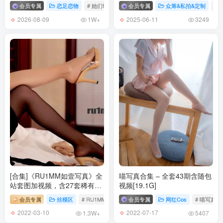
013.奔跑的晶骡儿-微密圈系列 泳衣波霸[17P-1V-100.4M]
会员专属
恋足恋物
# 她们印象
会员专属
众筹&私拍&定制
# 
2026-08-09
2025-06-11
1W+
3249
[7.24更1]
012.奔跑的晶骡儿-微密圈系列 绿色透视装[32P-32.9M]
[7.23更1]
011.奔跑的晶骡儿-微密圈系列 美丽小姐的睡衣[40P-94.7M]
[7.22更1]
010.奔跑的晶骡儿-微密圈系列 皮衣蕾丝[12P-23.4M]
[5.21更1]
009.奔跑的晶骡儿-微密圈系列 苗条身材[18P-52.2M]
[合集]《RU1MM如壹写真》全
喵写真合集 – 全套43期含随包
站套图加视频，含27套稀有
视频[19.1G]
[5.17更1]
VIP作品，大小30.5G
008.奔跑的晶骡儿-微密圈系列 红色吊带丝袜[22P-48.5M]
会员专属
丝模区
# RU1MM如壹
# RU1MM
会员专属
网红Cos
# 喵写真
2022-03-10
2022-07-17
1.3W+
5407