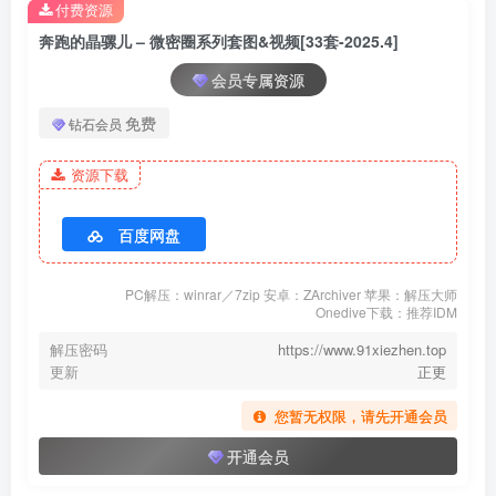
付费资源
[5.16]
奔跑的晶骡儿 – 微密圈系列套图&视频[33套-2025.4]
030.奔跑的晶骡儿-微密圈系列 黑红情趣 [67P／748MB]
会员专属资源
[5.10]
免费
钻石会员
029.奔跑的晶骡儿-微密圈系列 性感女仆装 [30P／53MB]
资源下载
[5.4]
028.奔跑的晶骡儿-微密圈系列 诱惑味十足 [26P／249MB]
百度网盘
[4.17]
PC解压：winrar／7zip 安卓：ZArchiver 苹果：解压大师
Onedive下载：推荐IDM
027.奔跑的晶骡儿-微密圈系列 皮衣蕾丝 [12P／27MB]
解压密码
https://www.91xiezhen.top
更新
正更
[2024.2.4]
026.奔跑的晶骡儿-微密圈系列 红色蝴蝶小neinei[85P／391MB]
您暂无权限，请先开通会员
开通会员
[12.9]
025.奔跑的晶骡儿-微密圈系列 漏出俩咪咪 [13P／27MB]