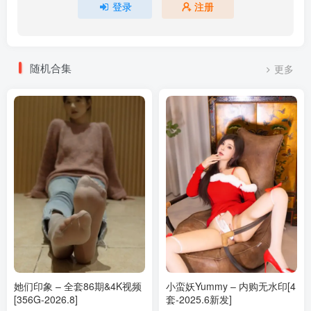
登录
注册
[10.4更1]
018.奔跑的晶骡儿-微密圈系列 大红双球 [29P+2V／179MB]
随机合集
更多
[10.2更1]
017.奔跑的晶骡儿-微密圈系列 出水芙蓉 [37P+3V／548MB]
[9.30更1]
016.奔跑的晶骡儿-微密圈系列 兔兔来了[18P／30MB]
[7.29更1]
015.奔跑的晶骡儿-微密圈系列 御姐腿精[34P-2V-36M]
[7.26更1]
014.奔跑的晶骡儿-微密圈系列 诱人BABY[41P-108.1M]
她们印象 – 全套86期&4K视频
小蛮妖Yummy – 内购无水印[4
[7.25更1]
[356G-2026.8]
套-2025.6新发]