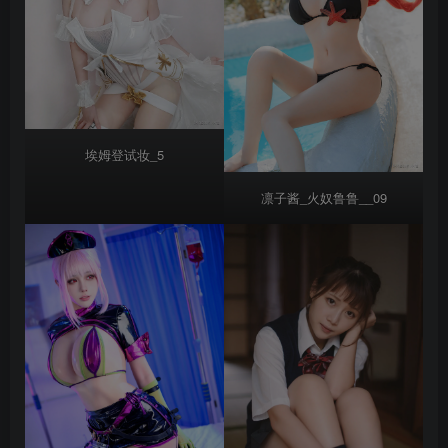
埃姆登试妆_5
凛子酱_火奴鲁鲁__09