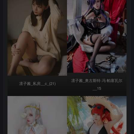
凛子酱_奥古斯特·冯·帕塞瓦尔
凛子酱_私房__c_(21)
__15