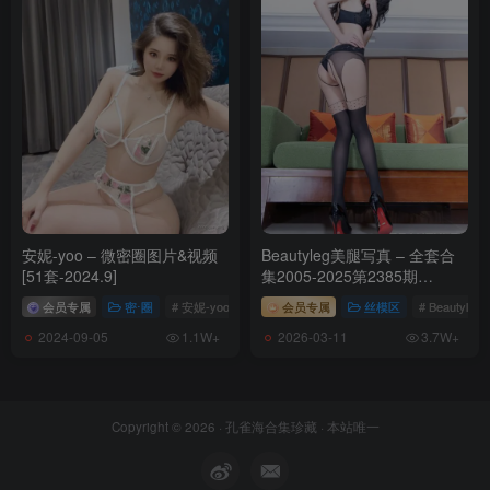
安妮-yoo – 微密圈图片&视频
Beautyleg美腿写真 – 全套合
[51套-2024.9]
集2005-2025第2385期
[539.5G-2026.3]
会员专属
密⋅圈
# 安妮-yoo
# 安妮-yoo微密圈
会员专属
丝模区
# Beautyleg
2024-09-05
2026-03-11
1.1W+
3.7W+
Copyright © 2026 ·
孔雀海合集珍藏
· 本站唯一