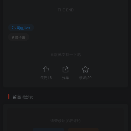
凛子酱 – NO.003 抚绸衣庄 [26P-79MB]
THE END
凛子酱 – NO.002 奥古斯特·冯·帕塞瓦尔 [24P-119MB]
凛子酱 – NO.001 埃姆登 [24P-86MB]
网红Cos
# 凛子酱
喜欢就支持一下吧
点赞
18
分享
收藏
20
留言
抢沙发
请登录后发表评论