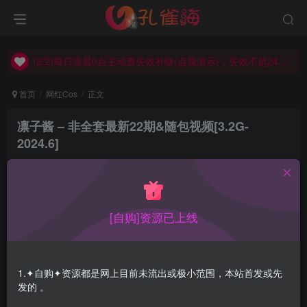
(2/2)每日凌晨0点主动查失效补链(点我演示)，失效不超24小时，
(1/2)永久发布，备用网址点这：kongque.org，点我（原域名失效）！
(2/2)每日凌晨0点主动查失效补链(点我演示)，失效不超24小时，
(1/2)永久发布，备用网址点这：kongque.org，点我（原域名失效）！
首页
网红Cos
正文
凛子酱 – 非全套最新22期&随包视频[3.2G-
2024.6]
孔雀海
关注
2024-06-27更新
0
4836
18
[自购]资源已上线
凛子酱日本妹子呢，本名高桥凛，这系列并非全套哦，目前
只拿到最新十多期而已，老的作品后面有了会更新出来，妹
1.✦自购✦资源都是网上目前未流出或极小范围，本站首发或先
子出道有几年了，但可能一直不太火，最近进入大家视野。
发的 。