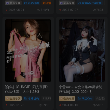
会员专属
名站机构
韩国（korea）
会员专属
# Espacia Korea
众筹&私拍&定制
# 
2025-05-01
2023-07-07
8.4W+
7828
[合集]《SUNGIRL阳光宝贝》
念雪ww – 全套合集39期含随
作品48套，大小1.28G
包视频[13.2G-2024.6]
会员专属
名站机构
# SUNGIRL阳光宝贝
会员专属
# 阳光宝贝
网红Cos
# 念雪ww
2022-01-25
2024-06-10
5335
5837