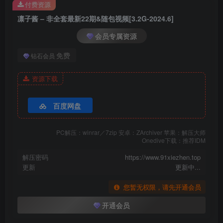
付费资源
凛子酱 – NO.015 Lolita 泰迪熊 [10P-24M]
凛子酱 – 非全套最新22期&随包视频[3.2G-2024.6]
[6.9更3]
会员专属资源
凛子酱 – NO.014 旗袍兔兔[21P-97.3M]
免费
钻石会员
凛子酱 – NO.013 草莓味[12P-125.5M]
资源下载
凛子酱 – NO.012 骸音[27P-189.7M]
百度网盘
[6.8发布]
凛子酱 – NO.011 玉藻前 忠犬 [35P-54MB]
PC解压：winrar／7zip 安卓：ZArchiver 苹果：解压大师
Onedive下载：推荐IDM
凛子酱 – NO.010 希娜小姐[21P-146.4M]
凛子酱 – NO.009 私房 [66P-423MB]
解压密码
https://www.91xiezhen.top
更新
更新中...
凛子酱 – NO.008 蛇喰梦子 [9P-51MB]
凛子酱 – NO.007 南丁格尔[31P-4V-320.1M]
您暂无权限，请先开通会员
凛子酱 – NO.006 火奴鲁鲁 [18P-68MB]
开通会员
凛子酱 – NO.005 婚纱 [9P-83M]
凛子酱 – NO.004 公主连结 [12P-66MB]