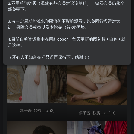
2.不用单独购买（虽然有些会员建议设单购），钻石会员仍然全
合集目录在预览图下面
部免费下。
3.有一定周期的浅水印限流但不影响观看，以免同行搬运烂大
街，保障会员权益以及本站先（首)发优势。
4.目前自购资源集中在网红coser，每天更新的图包带✦自购✦就
是这种。
（还有人不知道在问只得再保持下，感谢！）
凛子酱_婚纱__c_(2)
凛子酱_私房__c_(13)