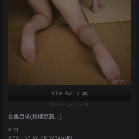
凛子酱_私房__c_(29)
包内原图 – 无水印 – 更清晰
合集目录(持续更新…)
[6.27]
凛子酱 – NO.022 尤尼 [25P-414MB]