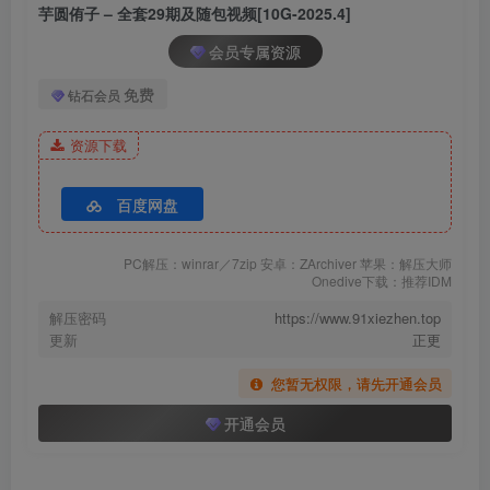
芋圆侑子 – 全套29期及随包视频[10G-2025.4]
芋圆侑子 NO.023 蓝格子小清新[22P-76.3M]
会员专属资源
芋圆侑子 NO.022 兽娘风俗店[177P+16V-815.7M]
免费
钻石会员
芋圆侑子 NO.021 雅儿贝德私服 [20P2V-277MB]
资源下载
芋圆侑子 NO.019 花精灵 [71P1V-1.37GB]
芋圆侑子 NO.018 恰巴耶夫囚服 [33P3V-223MB]
百度网盘
芋圆侑子 NO.017 路易九世礼服 [12P-83MB]
芋圆侑子 NO.016 甘古特监狱服 [12P-107MB]
PC解压：winrar／7zip 安卓：ZArchiver 苹果：解压大师
芋圆侑子 NO.015 黑枪呆女仆自拍 [24P3V-211MB]
Onedive下载：推荐IDM
芋圆侑子 NO.014 PA15自拍 [29P2V-178MB]
解压密码
https://www.91xiezhen.top
芋圆侑子 NO.013 金毛不良jk [42P5V-533MB]
更新
正更
芋圆侑子 NO.012 黑丝女教师 [57P14V-202MB]
芋圆侑子 NO.011 白丝jk [77P9V-132MB]
您暂无权限，请先开通会员
芋圆侑子 NO.010 醉酒小秘书 [53P4V-92MB]
开通会员
芋圆侑子 NO.009 小恶魔 [9P-37MB]
芋圆侑子 NO.008 闪灵泳装 [9P-55MB]