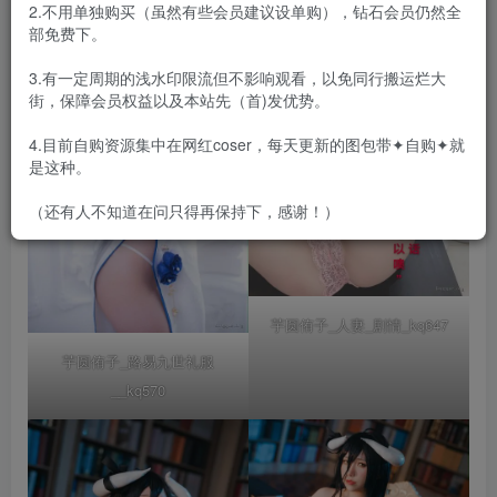
2.不用单独购买（虽然有些会员建议设单购），钻石会员仍然全
部免费下。
3.有一定周期的浅水印限流但不影响观看，以免同行搬运烂大
街，保障会员权益以及本站先（首)发优势。
4.目前自购资源集中在网红coser，每天更新的图包带✦自购✦就
是这种。
（还有人不知道在问只得再保持下，感谢！）
芋圆侑子_人妻_剧情_kq647
芋圆侑子_路易九世礼服
__kq570