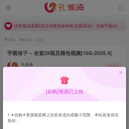
(2/2)每日凌晨0点主动查失效补链(点我演示)，失效不超24小时，
(1/2)永久发布，备用网址点这：kongque.org，点我（原域名失效）！
(2/2)每日凌晨0点主动查失效补链(点我演示)，失效不超24小时，
(1/2)永久发布，备用网址点这：kongque.org，点我（原域名失效）！
首页
网红Cos
正文
芋圆侑子 – 全套29期及随包视频[10G-2025.4]
孔雀海
关注
2025-04-01更新
2
6450
9
[自购]资源已上线
芋圆侑子，成名作：人妻围裙，本身肤白貌美有个性，当然
最重要是经营自己得有想法。
1.✦自购✦资源都是网上目前未流出或极小范围，本站首发或先
合集目录在预览图下面
发的 。