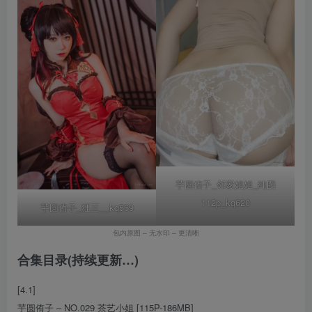
芋圆侑子_邻家姐姐_纯图
112p_kq620
芋圆侑子_狂三__kq569
包内原图 – 无水印 – 更清晰
合集目录(持续更新…)
[4.1]
芋圆侑子 – NO.029 茶艺小姐 [115P-186MB]