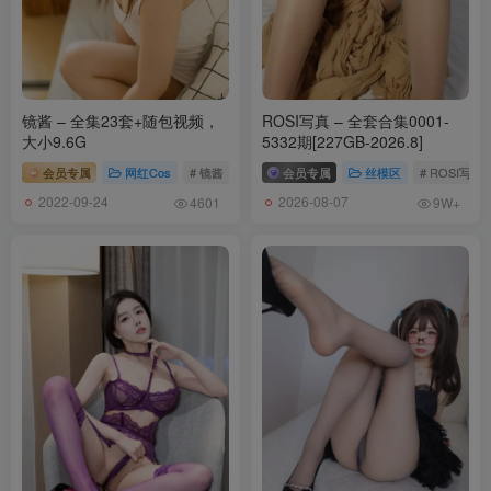
镜酱 – 全集23套+随包视频，
ROSI写真 – 全套合集0001-
大小9.6G
5332期[227GB-2026.8]
会员专属
网红Cos
# 镜酱
会员专属
丝模区
# ROSI写真
2022-09-24
2026-08-07
4601
9W+