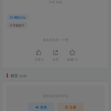
芋圆侑子 NO.007 魔王的新娘 [170P10V-458MB]
THE END
芋圆侑子 NO.006 人妻围裙 [234P10V-754MB]
芋圆侑子 NO.005 小野猫 [36P-315MB]
网红Cos
芋圆侑子 NO.004 紫发魅魔 [20P-112MB]
# 芋圆侑子
芋圆侑子 NO.003 淫纹贴 [40P-71MB]
芋圆侑子 NO.002 邻家姐姐 [225P20V-859MB]
芋圆侑子 NO.001 狂三 [12P-105MB]
喜欢就支持一下吧
点赞
9
分享
收藏
13
留言
共2条
请登录后发表评论
登录
注册