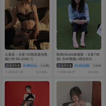
云溪溪 – 全套143期及随包视
BoBoSocks袜啵啵 – 全套738
频[138.5G-2026.7]
期( 含4K视频)+限定积分
[4724G-2026.8]
会员专属
网红Cos
# 云溪溪
会员专属
恋足恋物
# BoBoS
2026-07-30
2026-08-07
5.2W+
8.2W+