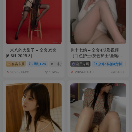
一米八的大梨子 – 全套35套
你十七鸽 – 全套4期及视频
[6.6G-2025.8]
（白色护士/灰色护士/圣诞/宿
醉毛衣)[1.3G]
会员专属
网红Cos
# 一米八的大梨子
会员专属
众筹&私拍&定制
# 
2025-08-22
2024-01-10
1.6W+
6483