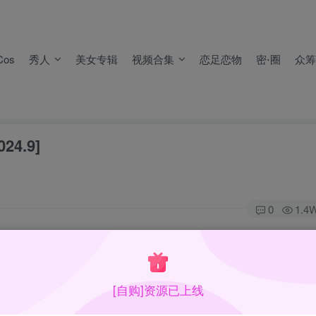
，
不要留言报失效
。
失效）！
os
秀人
美女专辑
视频合集
恋足恋物
密⋅圈
众筹
，
不要留言报失效
。
失效）！
24.9]
0
1.4
期真的纸片，过曝严重。
[自购]资源已上线
集目录在预览图下面