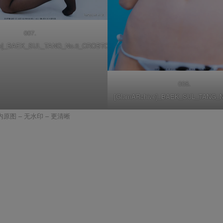
007.
ve]_BAEK_SUL_TANG_No.6_CROBTOP_&_SKIRT_026
008.
[GlamARchive]_BAEK_SUL_TANG_No
内原图 – 无水印 – 更清晰