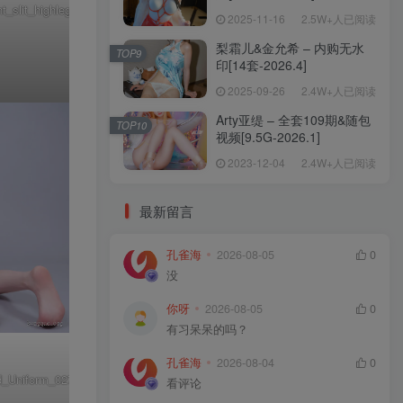
slit_highleg_017
2025-11-16
2.5W+人已阅读
梨霜儿&金允希 – 内购无水
TOP9
印[14套-2026.4]
2025-09-26
2.4W+人已阅读
Arty亚缇 – 全套109期&随包
TOP10
视频[9.5G-2026.1]
2023-12-04
2.4W+人已阅读
最新留言
孔雀海
2026-08-05
0
没
你呀
2026-08-05
0
有习呆呆的吗？
孔雀海
2026-08-04
0
_Uniform_027
看评论