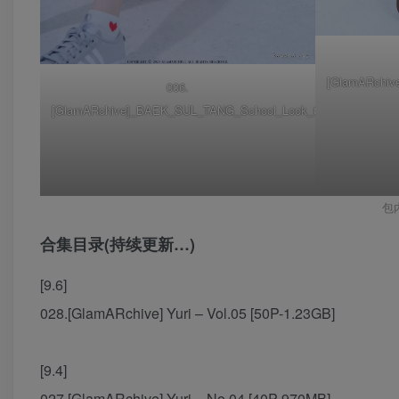
[GlamARchi
006.
[GlamARchive]_BAEK_SUL_TANG_School_Look_020
包
合集目录(持续更新…)
[9.6]
028.[GlamARchive] Yuri – Vol.05 [50P-1.23GB]
[9.4]
027.[GlamARchive] Yuri – No.04 [40P-970MB]