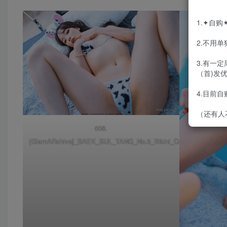
1.✦自
2.不用
3.有一
（首)发
4.目前
（还有人
008.
[GlamARchive]_BAEK_SUL_TANG_No.5_Bikini_Cow_032