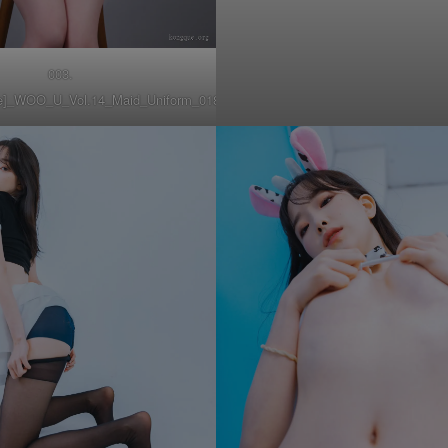
003.
e]_WOO_U_Vol.14_Maid_Uniform_018