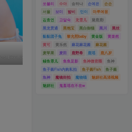
쏘블리
수아
송하나
손예은
손손
서율
보미
밤비
민이
마루에몽
김효연
고말숙
龙雪儿
黛鹿鹿i
黑龙贯通
黑饱宝
黑白御猫
黑川
黑丝
黏黏团子兔
黎允熙baby
黄金版
黄楽然
黄可
黄乐然
麻花麻花酱
麻花酱
麦苹果
麦田
鹿野希
鹿瑶
鹿八岁
.5_Bikini_Cow_002
鳗鱼霏儿
鱼鱼足影
鱼神微密圈
鱼神
鱼子酱Fish内购私拍
鱼子酱Fish
鱼子酱
魚神
魔镜街拍
魔物喵
魅妍社高清视频
魅妍社
鬼畜瑶在不在w