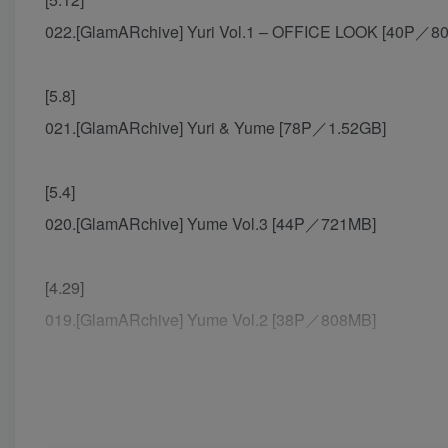
022.[GlamARchive] Yuri Vol.1 – OFFICE LOOK [40P／8
[5.8]
021.[GlamARchive] Yuri & Yume [78P／1.52GB]
[5.4]
020.[GlamARchive] Yume Vol.3 [44P／721MB]
[4.29]
019.[GlamARchive] Yume Vol.2 [38P／808MB]
[4.25]
018.[GlamARchive] Yume Vol.1 [35P／554MB]