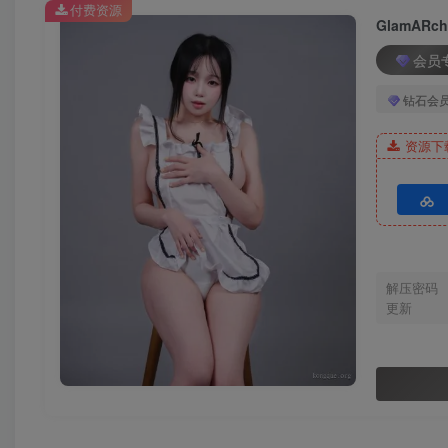
付费资源
GlamARch
[2.10]
会员
017.[GlamARchive] Kana – No.6 [43P-212M]
钻石会
[2.8]
资源下
016.[GlamARchive] BAEK SUL TANG Vol.21[40P-918.5
[2.6]
015.[GlamARchive] BAEK SUL TANG – No.18 Private m
解压密码
更新
[2.4]
014.[GlamARchive] Woo – No.12 OFFICE LOOK[40P／
[2.2]
013.[Glamarchive] WOO U Vol.13 – DIVA [40P／620MB]