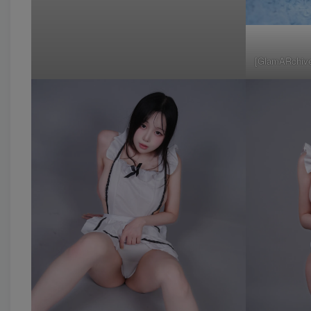
[GlamARchiv