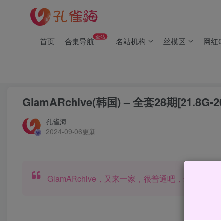
(2/2)每日凌晨0点主动查失效补链(点我演示)，失效不超24小时
(1/2)永久发布，备用网址点这：kongque.org，点我（原域名
全站
首页
合集导航
名站机构
丝模区
网红C
(2/2)每日凌晨0点主动查失效补链(点我演示)，失效不超24小时
(1/2)永久发布，备用网址点这：kongque.org，点我（原域名
首页
名站机构
正文
GlamARchive(韩国) – 全套28期[21.8G-20
孔雀海
2024-09-06更新
GlamARchive，又来一家，很普通吧，最早几
合