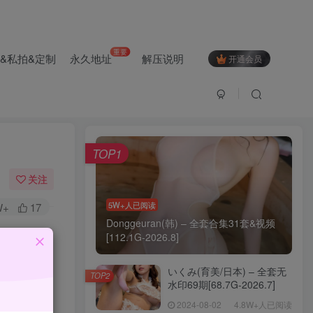
重要
&私拍&定制
永久地址
解压说明
开通会员
本月热门
TOP1
关注
5W+人已阅读
W+
17
Donggeuran(韩) – 全套合集31套&视频
[112.1G-2026.8]
いくみ(育美/日本) – 全套无
TOP2
水印69期[68.7G-2026.7]
2024-08-02
4.8W+人已阅读