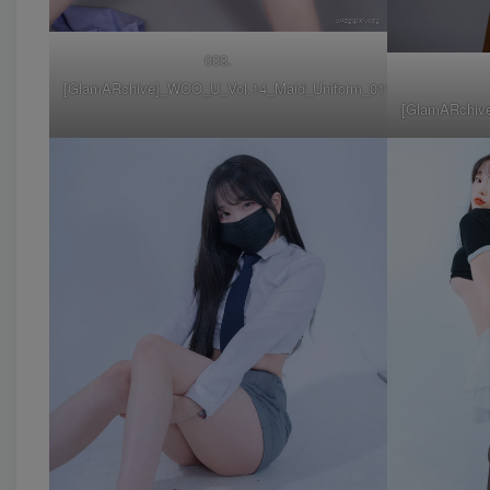
003.
[GlamARchive]_WOO_U_Vol.14_Maid_Uniform_011
[GlamARchiv