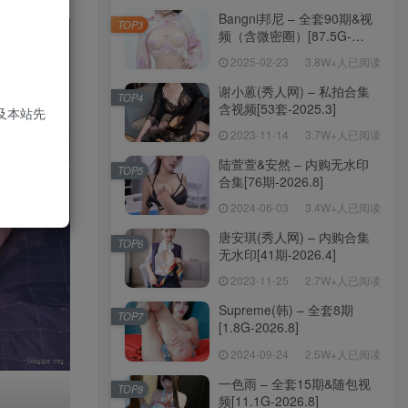
Bangni邦尼 – 全套90期&视
TOP3
频（含微密圈）[87.5G-
2026.7]
2025-02-23
3.8W+人已阅读
谢小蒽(秀人网) – 私拍合集
TOP4
含视频[53套-2025.3]
及本站先
2023-11-14
3.7W+人已阅读
陆萱萱&安然 – 内购无水印
TOP5
合集[76期-2026.8]
2024-06-03
3.4W+人已阅读
唐安琪(秀人网) – 内购合集
TOP6
无水印[41期-2026.4]
2023-11-25
2.7W+人已阅读
Supreme(韩) – 全套8期
TOP7
[1.8G-2026.8]
2024-09-24
2.5W+人已阅读
一色雨 – 全套15期&随包视
TOP8
频[11.1G-2026.8]