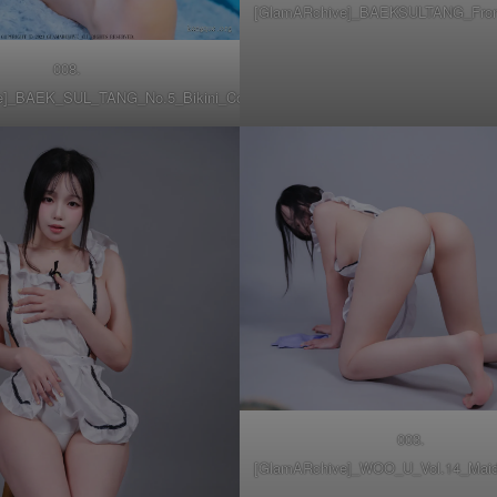
[GlamARchive]_BAEKSULTANG_Front_
008.
e]_BAEK_SUL_TANG_No.5_Bikini_Cow_054
003.
[GlamARchive]_WOO_U_Vol.14_Maid