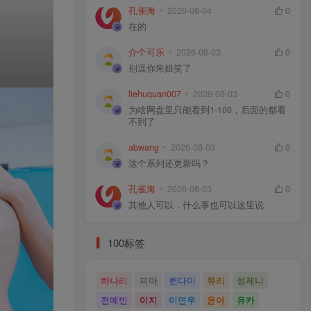
孔雀海
2026-08-04
0
在的
介个可乐
2026-08-03
0
别逗你朱姐笑了
liehuquan007
2026-08-03
0
为啥网盘里只能看到1-100，后面的都看
不到了
abwang
2026-08-03
0
这个系列还更新吗？
孔雀海
2026-08-03
0
其他人可以，什么事也可以这里说
100标签
하나리
피아
퀸다미
쮸리
정제니
전예빈
이지
이연우
윤아
유카