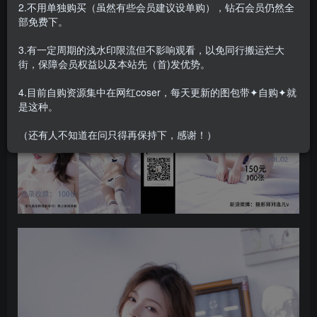
白露Bululu Vol.01 家庭の看護婦 [97P-1GB]
2.不用单独购买（虽然有些会员建议设单购），钻石会员仍然全
部免费下。
3.有一定周期的浅水印限流但不影响观看，以免同行搬运烂大
街，保障会员权益以及本站先（首)发优势。
4.目前自购资源集中在网红coser，每天更新的图包带✦自购✦就
是这种。
（还有人不知道在问只得再保持下，感谢！）