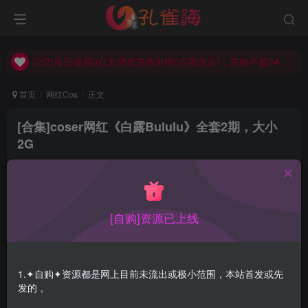
(2/2)每日凌晨0点主动查失效补链(点我演示)，失效不超24小时，
(1/2)永久发布，备用网址点这：kongque.org，点我（原域名失效）！
(2/2)每日凌晨0点主动查失效补链(点我演示)，失效不超24小时，
(1/2)永久发布，备用网址点这：kongque.org，点我（原域名失效）！
首页
网红Cos
正文
[合集]coser网红《白露Bululu》全套2期，大小
2G
孔雀海
关注
2022-05-16更新
0
5575
6
[自购]资源已上线
合集目录在预览图下面(V:视频)
合集目录(V=视频)
1.✦自购✦资源都是网上目前未流出或极小范围，本站首发或先
发的 。
白露Bululu Vol.02 恋人 [100P-1GB]