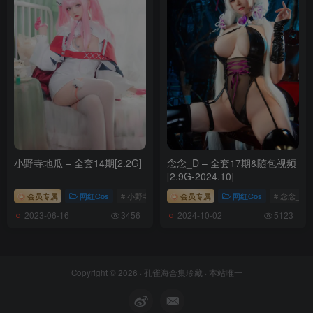
小野寺地瓜 – 全套14期[2.2G]
念念_D – 全套17期&随包视频
[2.9G-2024.10]
会员专属
网红Cos
# 小野寺地瓜
会员专属
网红Cos
# 念念_D
2023-06-16
2024-10-02
3456
5123
Copyright © 2026 ·
孔雀海合集珍藏
· 本站唯一