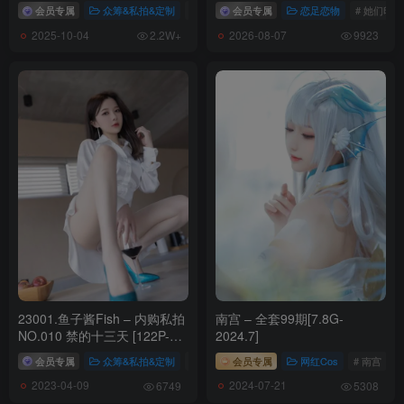
会员专属
众筹&私拍&定制
# 晚苏susu内购
会员专属
# 晚苏susu
恋足恋物
# 她们印象
2025-10-04
2026-08-07
2.2W+
9923
23001.鱼子酱Fish – 内购私拍
南宫 – 全套99期[7.8G-
NO.010 禁的十三天 [122P-
2024.7]
3.09GB]
会员专属
众筹&私拍&定制
# 鱼子酱Fish
会员专属
# 鱼子酱Fish内购私拍
网红Cos
# 南宫
2023-04-09
2024-07-21
6749
5308