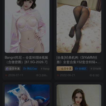
Bangni邦尼 – 全套90期&视频
[合集]经典机构《SiYaMM丝
（含微密圈）[87.5G-2026.7]
雅》全套合集152套含特辑+视
频，大小11.6G
会员专属
网红Cos
# Bangni邦尼
会员专属
丝模区
# SiYaMM丝
2026-07-11
2022-06-21
3.8W+
8180