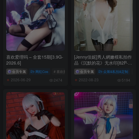
喜欢爱理吗 – 全套15期[3.9G-
[Jenny佳妮]秀人網嫩模私拍作
2026.6]
品《沉默的花》无水印[82P-
237MB]
会员专属
网红Cos
# 喜欢爱理吗
会员专属
众筹&私拍&定制
# 
2026-06-29
2022-08-23
2474
5194