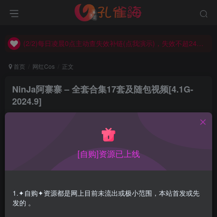
(2/2)每日凌晨0点主动查失效补链(点我演示)，失效不超24小时，
(1/2)永久发布，备用网址点这：kongque.org，点我（原域名失效）！
(2/2)每日凌晨0点主动查失效补链(点我演示)，失效不超24小时，
(1/2)永久发布，备用网址点这：kongque.org，点我（原域名失效）！
首页
网红Cos
正文
NinJa阿寨寨 – 全套合集17套及随包视频[4.1G-
2024.9]
孔雀海
关注
2024-09-16更新
4
1.1W+
23
[自购]资源已上线
NinJa阿寨寨，现名阿寨在这里，这妹子特有特点了，而且
每一套作品都这么勾人，确实非常不易，如此用心，不舔屏
1.✦自购✦资源都是网上目前未流出或极小范围，本站首发或先
对不起她。
发的 。