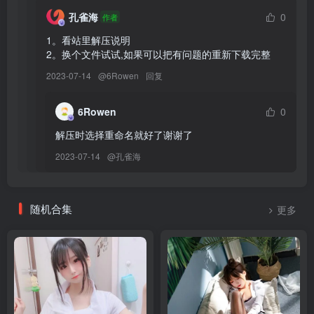
[2023.2.11更10]
孔雀海
0
作者
Nyako喵子 – NO.058 自撮り⑦[53P+1V-297.4M]
1。看站里解压说明

Nyako喵子 – NO.057 自撮り②[50P+1V-186.3M]
2。换个文件试试,如果可以把有问题的重新下载完整
Nyako喵子 – NO.056 樫野本-牛牛女郎[113P+1V-965.8M]
2023-07-14
@
6Rowen
回复
Nyako喵子 – NO.055 樫野本-奶牛比基尼[98P+1V-1.01G]
Nyako喵子 – NO.054 向日葵泳装[66P+1V-149.1M]
6Rowen
0
Nyako喵子 – NO.053 DOAほのか[156P+2V-1.3G]
Nyako喵子 – NO.052 少女の秘密部屋[162P+3V-898M]
解压时选择重命名就好了谢谢了
Nyako喵子 – NO.051 夏の彼女[148P+3V-402.1M]
2023-07-14
@
孔雀海
Nyako喵子 – NO.050 チャイナドレス[178P+4V-843.9M]
Nyako喵子 – NO.049 縛られたの人妻[125P+5V-831M]
随机合集
更多
[12.23更3]
Nyako喵子 – NO.048 竞泳本-黑色透明[134P-704.5M]
Nyako喵子 – NO.047 竞泳本-粉色高叉[130P-586.6M]
Nyako喵子 – NO.046 自撮り11-情人节[53P-288M]