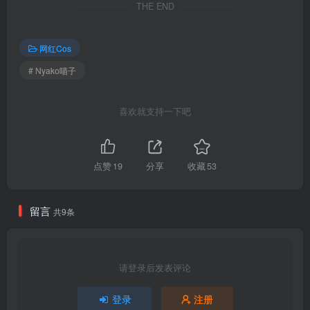
THE END
[9.25]
替换077
Nyako喵子 – NO.077 吉他妹妹 连衣裙[71P-1V-712.4M]
网红Cos
# Nyako喵子
[9.24]
Nyako喵子 – NO.077 吉他妹妹[71P-331.1M]
喜欢就支持一下吧
[8.23]
Nyako喵子 – NO.076 自拍28 三点式体操服[54P-1V-169.4M]
点赞
19
分享
收藏
53
[8.20]
Nyako喵子 – NO.075 自拍31 灰丝旗袍[56P-1V-652M]
留言
共9条
[2025.8.19]
Nyako喵子 – NO.074 牛仔裤[76P-315.7M]
请登录后发表评论
[2024.7.7替换]
登录
注册