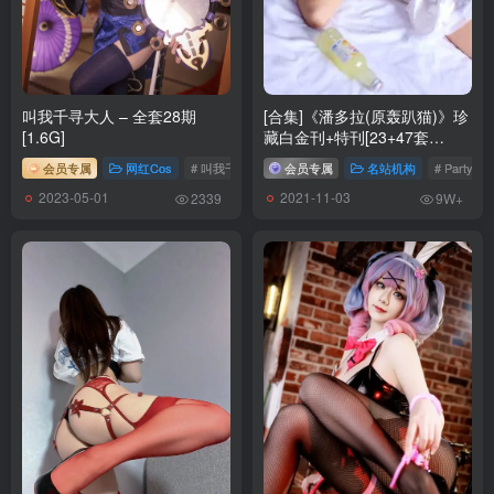
Nyako喵子 NO.040 路易九世旗袍[48P-248.09MB]
Nyako喵子 NO.039 爱宕婚纱[62P-200MB]
Nyako喵子 NO.038 死或生-穗香[138P-839.08MB]
叫我千寻大人 – 全套28期
[合集]《潘多拉(原轰趴猫)》珍
[8.28更6]
[1.6G]
藏白金刊+特刊[23+47套
Nyako喵子 NO.037 痴·女子校生2 火车jk [80P1V-883MB]
32.1G]
会员专属
网红Cos
# 叫我千寻大人
会员专属
名站机构
# PartyC
Nyako喵子 NO.036 痴·女子校生2 风纪委员 [85P1V-883MB]
2023-05-01
2021-11-03
2339
9W+
Nyako喵子 NO.035 樱花汉服 花神祈愿 [52P-241MB]
Nyako喵子 NO.034 英仙座护士 [65P-424MB]
Nyako喵子 NO.033 姐姐的居家假日 [83P1V-904MB]
Nyako喵子 NO.032 人妻本 [87P1V-902MB]
Nyako喵子 NO.031 柴郡旗袍 [48P-315MB]
Nyako喵子 NO.030 酒吞童子女仆 [42P-108MB]
Nyako喵子 NO.029 妄想彼女との同棲生活2 [205P2V-898MB]
Nyako喵子 NO.028 Nyako自撮り③ [52P1V-198MB]
Nyako喵子 NO.027 温泉旅行 [225P2V-1.27GB]
Nyako喵子 NO.026 秘密病棟 [130P2V-882MB]