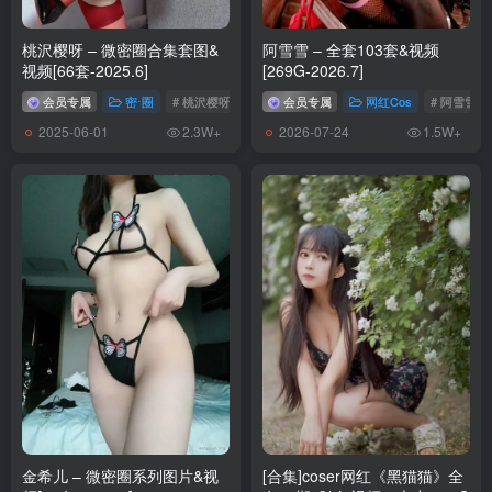
Nyako喵子 NO.025 獣耳彼女2 [200P2V-699MB]
桃沢樱呀 – 微密圈合集套图&
阿雪雪 – 全套103套&视频
Nyako喵子 NO.024 自拍六连5开胸黑丝自拍 [18P-28MB]
视频[66套-2025.6]
[269G-2026.7]
Nyako喵子 NO.023 透明女仆 [50P-129MB]
会员专属
密⋅圈
# 桃沢樱呀
# 桃沢樱呀微密圈
会员专属
网红Cos
# 阿雪雪
Nyako喵子 NO.022 水手服自拍 [26P-38MB]
2025-06-01
2026-07-24
2.3W+
1.5W+
Nyako喵子 NO.021 情人节自拍 [45P-12MB]
Nyako喵子 NO.020 柯杨斯卡娅 [35P-97MB]
Nyako喵子 NO.019 加藤惠泳装 [11P-50MB]
Nyako喵子 NO.018 护士自拍 [18P-29MB]
Nyako喵子 NO.017 高雄爱宕 [21P-28MB]
Nyako喵子 NO.016 爱宕泳装 [25P-31MB]
Nyako喵子 NO.015 爱宕机车 [17P-24MB]
Nyako喵子 NO.014 メイドーさんは働きたくない [127P8V-979MB]
Nyako喵子 NO.013 誰も知らないの大人時間3 [130P5V-649MB]
Nyako喵子 NO.012 誰も知らないの大人時間2 [122P-221MB]
Nyako喵子 NO.011 のんびりした休み時間 [133P4V-623MB]
Nyako喵子 NO.010 &摇摇乐 双人女仆 [120P3V-611MB]
金希儿 – 微密圈系列图片&视
[合集]coser网红《黑猫猫》全
Nyako喵子 NO.009 妄想彼女との同棲生活 [138P5V-662MB]