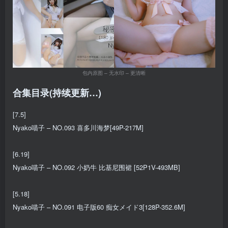
包内原图 – 无水印 – 更清晰
合集目录(持续更新…)
[7.5]
Nyako喵子 – NO.093 喜多川海梦[49P-217M]
[6.19]
Nyako喵子 – NO.092 小奶牛 比基尼围裙 [52P1V-493MB]
[5.18]
Nyako喵子 – NO.091 电子版60 痴女メイド3[128P-352.6M]