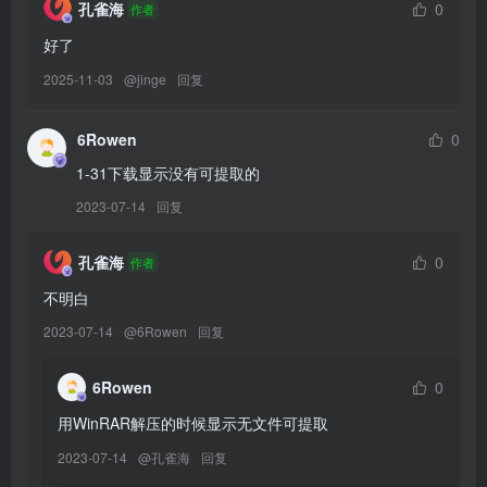
[6.5更3]
孔雀海
0
作者
Nyako喵子 – NO.068 向日葵比基尼 [66P1V-149M]
好了
Nyako喵子 – NO.067 巫女[141P-1V-505.1M]
2025-11-03
@
jinge
回复
Nyako喵子 – NO.066 情趣珍珠2[53P-1V-152.3M]
6Rowen
0
[6.4更2]
1-31下载显示没有可提取的
Nyako喵子 – NO.065 浴衣 [152P1V-582M]
2023-07-14
回复
Nyako喵子 – NO.064 情趣珍珠 [50P1V-185MB]
孔雀海
0
作者
[2.13更5]
不明白
Nyako喵子 – NO.063 隣のやばいお姉さん 背心[78P+1V-733.3M]
2023-07-14
@
6Rowen
回复
Nyako喵子 – NO.062 写真 Vol.2[123P-239.6M]
Nyako喵子 – NO.061 女子校生[150P+2V-936.2M]
6Rowen
0
Nyako喵子 – NO.060 隣のやばいお姉さん OL[78P+1V-716.2M]
Nyako喵子 – NO.059 Christmas Bunny[155P+2V-1.35G]
用WinRAR解压的时候显示无文件可提取
2023-07-14
@
孔雀海
回复