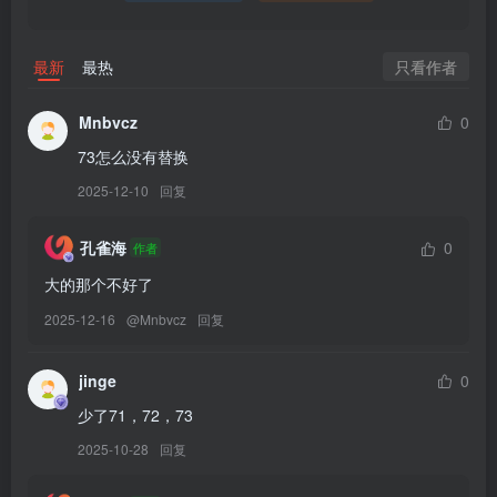
Nyako喵子 – NO.073 诱拐本 [265P+2V／1.31GB]
[6.30]
只看作者
最新
最热
Nyako喵子 – NO.073 诱拐本[265P-2V-706.5M]
Mnbvcz
0
[5.22]
73怎么没有替换
Nyako喵子 – NO.072 初音白兔[41P-323.1M]
2025-12-10
回复
[2024.4.21]
孔雀海
0
作者
Nyako喵子 – NO.071 痴女メイド[151P-278.2M]
大的那个不好了
2025-12-16
@
Mnbvcz
回复
[8.26更1]
Nyako喵子 – NO.070 DOA环泳装[137P-3V-232.8M]
jinge
0
[7.15更1]
少了71，72，73
Nyako喵子 – NO.069 碧蓝航线镇海 [46P-378M]
2025-10-28
回复