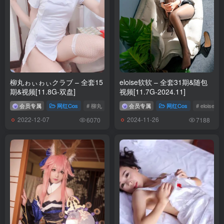
[12.20更1]
Nyako喵子 – NO.045 原神-甘雨OL魔 [79P-589MB]
[12.19更1]
Nyako喵子 – NO.044 原神-甘雨魅魔[76P-348.6M]
柳丸ゎぃゎぃクラブ – 全套15
eloise软软 – 全套31期&随包
期&视频[11.8G-双盘]
视频[11.7G-2024.11]
[12.3更1]
会员专属
网红Cos
# 柳丸
会员专属
网红Cos
# eloise软
Nyako喵子 – NO.043 杀生院女仆 [40P-201MB]
2022-12-07
2024-11-26
6070
7188
[11.26更1]
Nyako喵子 NO.042 大凤纯白婚纱[65P-235.3M]
[11.1更1]
Nyako喵子 NO.041 2B同人旗袍[43P-196.37MB]
[10.31更3]