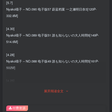
[5.7]
Nyako喵子 – NO.090 电子版57 蔚蓝档案 一之濑明日奈3[120P-
332.8M]
[4.30]
Nyako喵子 – NO.089 电子版51 誰も知らないの大人時間6[149P-
514.6M]
[4.28]
Nyako喵子 – NO.088 电子版49 誰も知らないの大人時間5[161P-
502M]
[4.25]
Nyako喵子 – NO.087 自撮り8 漆皮猫女郎[61P-1V-389.9M]
展开阅读全文
[4.18]
Nyako喵子 – NO.086 自拍32[56P-99.8M]
付费资源