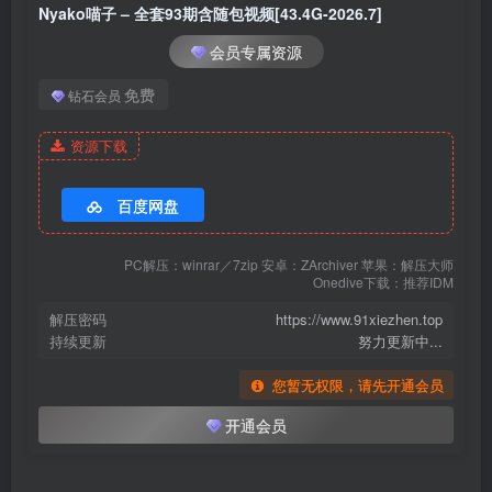
Nyako喵子 – NO.085 自拍34[51P-73.4M]
Nyako喵子 – 全套93期含随包视频[43.4G-2026.7]
Nyako喵子 – NO.084 自拍35[48P-72.4M]
会员专属资源
免费
钻石会员
[4.14]
Nyako喵子 – NO.083 自拍36[49P-82.8M]
资源下载
Nyako喵子 – NO.082 自拍37[50P-80.7M]
百度网盘
[2026.4.13]
Nyako喵子 – NO.081 自拍41[50P-95.1M]
PC解压：winrar／7zip 安卓：ZArchiver 苹果：解压大师
Onedive下载：推荐IDM
Nyako喵子 – NO.080 自拍39[50P-82.7M]
解压密码
https://www.91xiezhen.top
持续更新
努力更新中...
[11.18]
您暂无权限，请先开通会员
Nyako喵子 – NO.079 姐姐本[306P-2V-2.42G]
开通会员
[10.25]
Nyako喵子 – NO.078 自摄59[102P-88.6M]✦自购✦