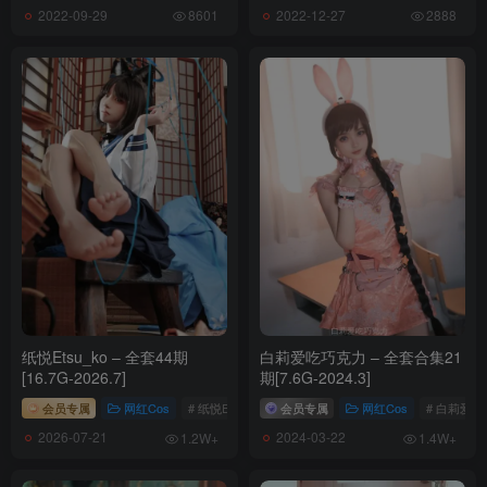
2022-09-29
2022-12-27
8601
2888
合集目录(V:视频)
[8.26更1]
Kitkat Cosplay 9 NO.009 Saber Alter Swim Suit [29P-42MB]
Kitkat Cosplay 9 NO.008 Misaki [25P-395MB]
Kitkat Cosplay 9 NO.007 St Louis [26P-473MB]
纸悦Etsu_ko – 全套44期
白莉爱吃巧克力 – 全套合集21
Kitkat Cosplay 9 NO.006 Jalter Maid [33P-379MB]
[16.7G-2026.7]
期[7.6G-2024.3]
Kitkat Cosplay 9 NO.005 Mashu [14P-29MB]
会员专属
网红Cos
# 纸悦Etsu_ko
会员专属
网红Cos
# 白莉爱
Kitkat Cosplay 9 NO.004 Atago [29P-29MB]
2026-07-21
2024-03-22
1.2W+
1.4W+
Kitkat Cosplay 9 NO.003 Vanilla [14P-3MB]
Kitkat Cosplay 9 NO.002 Barbara Gunnhildr [10P-115MB]