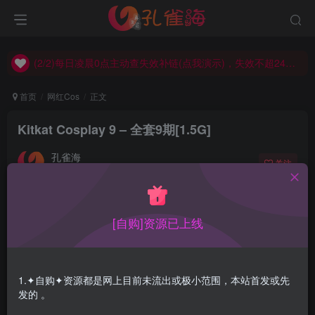
(2/2)每日凌晨0点主动查失效补链(点我演示)，失效不超24小时，
(1/2)永久发布，备用网址点这：kongque.org，点我（原域名失效）！
(2/2)每日凌晨0点主动查失效补链(点我演示)，失效不超24小时，
(1/2)永久发布，备用网址点这：kongque.org，点我（原域名失效）！
首页
网红Cos
正文
Kitkat Cosplay 9 – 全套9期[1.5G]
孔雀海
关注
2022-08-26更新
0
5042
15
合集目录在预览图下面(V:视频)
[自购]资源已上线
1.✦自购✦资源都是网上目前未流出或极小范围，本站首发或先
发的 。