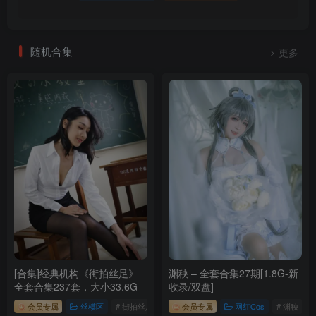
随机合集
更多
[合集]经典机构《街拍丝足》
渊秧 – 全套合集27期[1.8G-新
全套合集237套，大小33.6G
收录/双盘]
会员专属
丝模区
# 街拍丝足
会员专属
网红Cos
# 渊秧