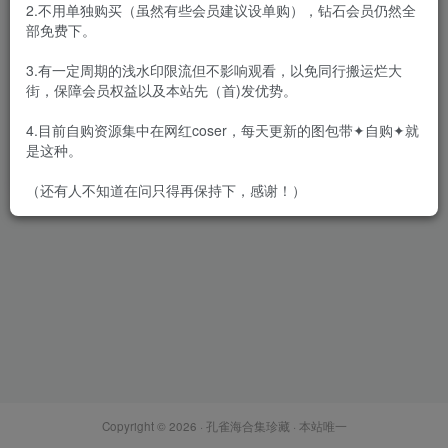
2.不用单独购买（虽然有些会员建议设单购），钻石会员仍然全
部免费下。
3.有一定周期的浅水印限流但不影响观看，以免同行搬运烂大
街，保障会员权益以及本站先（首)发优势。
Dami(퀸다미) – 全套23期
[7.7G-2025.3]
4.目前自购资源集中在网红coser，每天更新的图包带✦自购✦就
会员专属
网红Cos
韩国（korea）
是这种。
2025-03-02
1.4W+
（还有人不知道在问只得再保持下，感谢！）
Copyright © 2026 ·
孔雀海合集珍藏
· 本站唯一