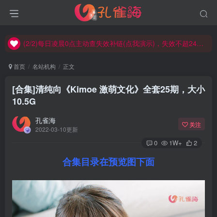
(2/2)每日凌晨0点主动查失效补链(点我演示)，失效不超24小时，
(1/2)永久发布，备用网址点这：kongque.org，点我（原域名失效）！
(2/2)每日凌晨0点主动查失效补链(点我演示)，失效不超24小时，
(1/2)永久发布，备用网址点这：kongque.org，点我（原域名失效）！
首页
名站机构
正文
[合集]清纯向《Kimoe 激萌文化》全套25期，大小
10.5G
孔雀海
关注
2022-03-10更新
0
1W+
2
合集目录在预览图下面