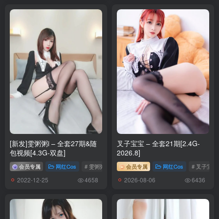
[新发]雯粥粥i – 全套27期&随
叉子宝宝 – 全套21期[2.4G-
包视频[4.3G-双盘]
2026.8]
会员专属
网红Cos
# 雯粥粥i
会员专属
网红Cos
# 叉子宝宝
2022-12-25
2026-08-06
4658
6436