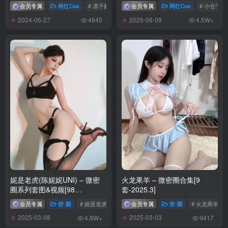
会员专属
网红Cos
# 凛子酱
会员专属
网红Cos
# 小仓千代
2024-06-27
2026-08-09
4845
4.5W+
妮是老虎(陈妮妮UNI) – 微密
火龙果羊 – 微密圈合集[9
圈系列套图&视频[98
套-2025.3]
套-2024.9]
会员专属
密⋅圈
# 妮是老虎
# 陈妮妮UNI
会员专属
密⋅圈
# 火龙果羊
2025-03-08
2025-03-03
4.8W+
9417