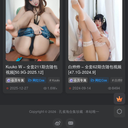
Kuuko W – 全套211期含随包
白烨烨 – 全套62期含随包视频
视频[50.9G-2025.12]
[47.1G-2024.9]
会员专属
网红Cos
# Kuuko W
会员专属
网红Cos
# 白烨烨
2025-12-27
2024-09-14
1.6W+
8494
Copyright © 2026 ·
孔雀海合集珍藏
· 本站唯一