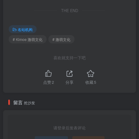
THE END
名站机构
# Kimoe 激萌文化
# 激萌文化
喜欢就支持一下吧
点赞
2
分享
收藏
5
留言
抢沙发
请登录后发表评论