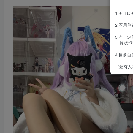
1.✦自
2.不用
3.有一
（首)发
4.目前
（还有人