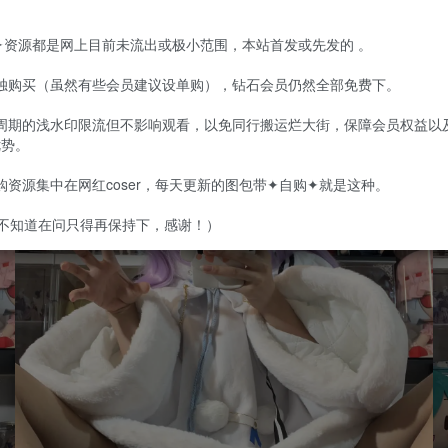
购✦资源都是网上目前未流出或极小范围，本站首发或先发的 。
单独购买（虽然有些会员建议设单购），钻石会员仍然全部免费下。
定周期的浅水印限流但不影响观看，以免同行搬运烂大街，保障会员权益以
优势。
自购资源集中在网红coser，每天更新的图包带✦自购✦就是这种。
不知道在问只得再保持下，感谢！）