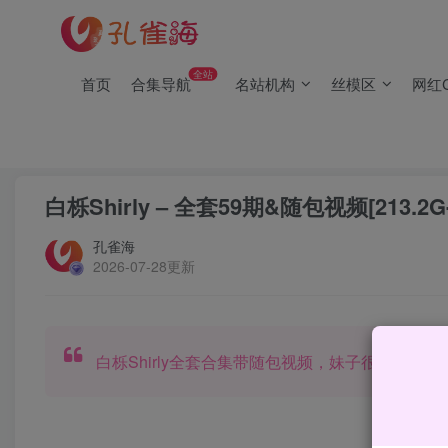
(2/2)每日凌晨0点主动查失效补链(点我演示)，失效不超24小时
(1/2)永久发布，备用网址点这：kongque.org，点我（原域名
全站
首页
合集导航
名站机构
丝模区
网红C
(2/2)每日凌晨0点主动查失效补链(点我演示)，失效不超24小时
(1/2)永久发布，备用网址点这：kongque.org，点我（原域名
首页
网红Cos
正文
白栎Shirly – 全套59期&随包视频[213.2G-2
孔雀海
2026-07-28更新
白栎Shirly全套合集带随包视频，妹子很多图