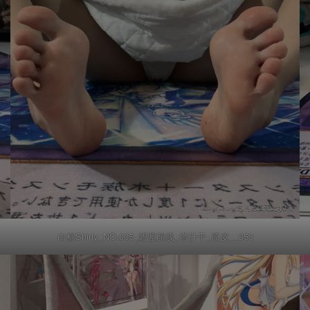
白栎Shirly_NO.005_碧蓝航线_塔什干_原皮__053