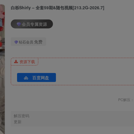
白栎Shirly – 全套59期&随包视频[213.2G-2026.7]
会员专属资源
免费
钻石会员
资源下载
6V-9.3G]
百度网盘
PC解压：w
解压密码
更新
.04G]