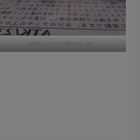
白栎Shirly_NO.003_恶毒白兔__019