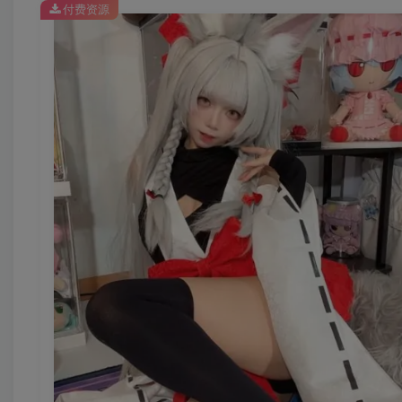
[6.28]
付费资源
白栎Shirly – NO.057 异世界情绪[89P-16V-4.73G]
[6.22]
白栎Shirly – NO.056 鸣潮 达妮娅[143P-24V-4.54G]
[6.16]
白栎Shirly – NO.055 明日方舟 丰川祥子·旋律的主人[148P-2
[6.11]
白栎Shirly – NO.054 长崎素世 [113P15V-840MB]
[6.9]
白栎Shirly – NO.053 明日方舟 死芒·爱布拉娜[148P-25V-4