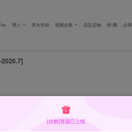
，
不要留言报失效
。
失效）！
os
秀人
美女专辑
视频合集
恋足恋物
密⋅圈
众筹
，
不要留言报失效
。
失效）！
026.7]
不露脸，挑了两张露脸的已放出，持续更新…
[自购]资源已上线
合集目录在预览图下面