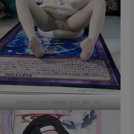
白栎Shirly_NO.005_碧蓝航线_塔什干_原皮__060