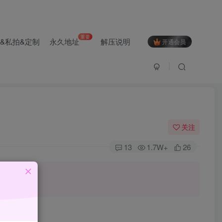
重要
&私拍&定制
永久地址
解压说明
开通会员
关注
13
1.7W+
26