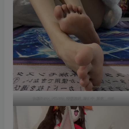
白栎Shirly_NO.005_碧蓝航线_塔什干_原皮__009