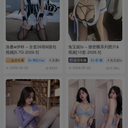
洛桑w伊梓 – 全套26期&随包
兔宝妮to – 微密圈系列图片&
视频[6.7G-2026.5]
视频[10套-2026.5]
会员专属
网红Cos
# 洛桑w伊梓
会员专属
密⋅圈
# 兔宝妮to
2026-05-29
2026-05-20
9333
2.3W+