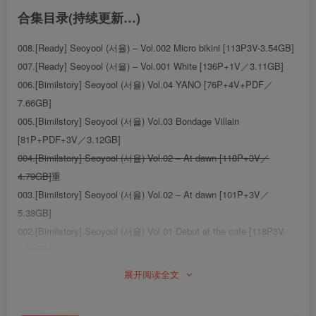
合集目录(持续更新…)
008.[Ready] Seoyool (서율) – Vol.002 Micro bikini [113P3V-3.54GB]
007.[Ready] Seoyool (서율) – Vol.001 White [136P+1V／3.11GB]
006.[Bimilstory] Seoyool (서율) Vol.04 YANO [76P+4V+PDF／
7.66GB]
005.[Bimilstory] Seoyool (서율) Vol.03 Bondage Villain
[81P+PDF+3V／3.12GB]
004.[Bimilstory] Seoyool (서율) Vol.02 – At dawn [118P+3V／
4.79GB]
重
003.[Bimilstory] Seoyool (서율) Vol.02 – At dawn [101P+3V／
5.38GB]
002.[Bimilstory] Seoyool (서율) Vol.01 Debut at the cafe [118P3V-
4.79GB]
001.[Villain] Vol.001 Seoyool (서율) – Strawberry Pantie & Bloomer
展开阅读全文
[110P／1.12GB]