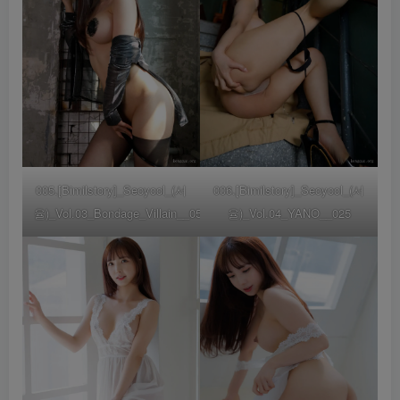
005.[Bimilstory]_Seoyool_(서
006.[Bimilstory]_Seoyool_(서
율)_Vol.03_Bondage_Villain__058
율)_Vol.04_YANO__025