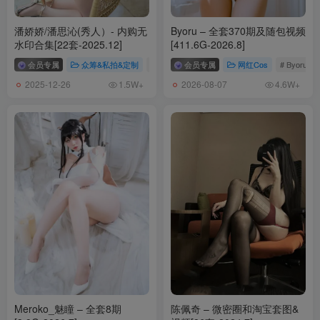
潘娇娇/潘思沁(秀人）- 内购无
Byoru – 全套370期及随包视频
水印合集[22套-2025.12]
[411.6G-2026.8]
会员专属
众筹&私拍&定制
# 潘娇娇
会员专属
网红Cos
# Byoru
2025-12-26
2026-08-07
1.5W+
4.6W+
Meroko_魅瞳 – 全套8期
陈佩奇 – 微密圈和淘宝套图&