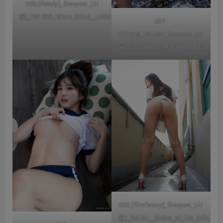
008.[Ready]_Seoyool_(서
율)_Vol.002_Micro_bikini__0003
001.
[Villain]_Vol.001_Seoyool_(서
율)_Strawberry_Pantie_&_Bloomer_
002.[Bimilstory]_Seoyool_(서
율)_Vol.01__Debut_at_the_cafe__0