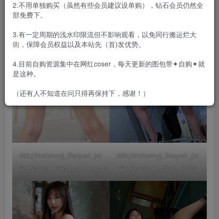
2.不用单独购买（虽然有些会员建议设单购），钻石会员仍然全
部免费下。
3.有一定周期的浅水印限流但不影响观看，以免同行搬运烂大
街，保障会员权益以及本站先（首)发优势。
4.目前自购资源集中在网红coser，每天更新的图包带✦自购✦就
是这种。
（还有人不知道在问只得再保持下，感谢！）
002.[Bimilstory]_Seoyool_(서
003.[Bimilstory]_Seoyool_(서
율)_Vol.01__Debut_at_the_cafe__0089
율)_Vol.02_At_dawn__0002