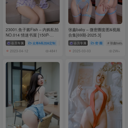
23001.鱼子酱Fish – 内购私拍
张鑫baby – 微密圈套图&视频
NO.014 情迷书屋 [150P-
合集[69期-2025.3]
1.90GB]
会员专属
众筹&私拍&定制
# 鱼子酱Fish
会员专属
# 鱼子酱Fish内购私拍
密⋅圈
# 张鑫baby
2023-04-12
2025-03-03
4841
2W+