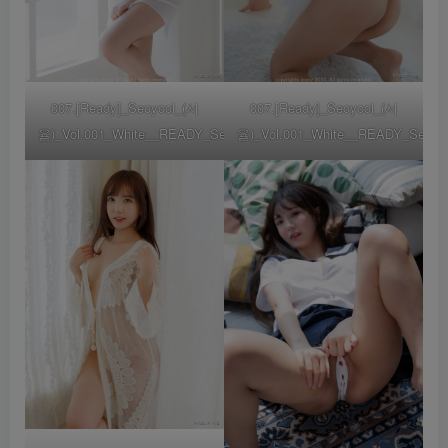
007.[Ready]_Seoyool_(서
007.[Ready]_Seoyool_(서
율)_Vol.001_White__READY_Seoyool01_0002
율)_Vol.001_White__READY_Seoyo