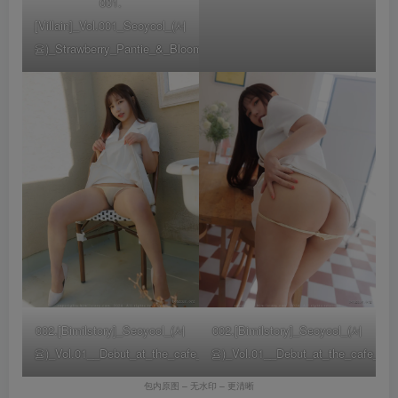
001.
[Villain]_Vol.001_Seoyool_(서
율)_Strawberry_Pantie_&_Bloomer___(80)
002.[Bimilstory]_Seoyool_(서
002.[Bimilstory]_Seoyool_(서
율)_Vol.01__Debut_at_the_cafe__0008
율)_Vol.01__Debut_at_the_cafe__0
包内原图 – 无水印 – 更清晰