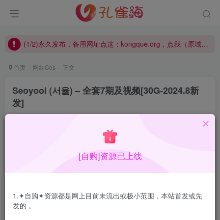
(1/2)永久发布，备用网址点这：kongque.org，点我（原域名失效）！
(2/2)每日凌晨0点主动查失效补链(点我演示)，失效不超24小时，
(1/2)永久发布，备用网址点这：kongque.org，点我（原域名失效）！
首页
网红Cos
正文
Seoyool (서율) – 全套7期及视频[30G-2024.8新
发]
孔雀海
关注
2024-08-28更新
1
5754
19
[自购]资源已上线
Seoyool (서율)妹子人很自然大方，初见给人清纯感，除
Bimilstory外还有几期也整理到这个合集里了，持续更新…
1.✦自购✦资源都是网上目前未流出或极小范围，本站首发或先
发的 。
合集目录在预览图下面