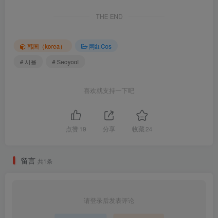
THE END
韩国（korea）
网红Cos
# 서율
# Seoyool
喜欢就支持一下吧
点赞
19
分享
收藏
24
留言
共1条
请登录后发表评论