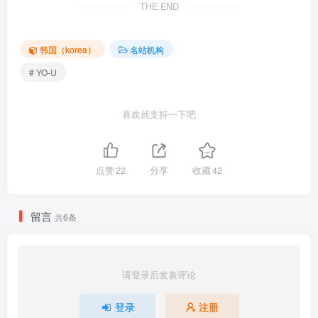
[12.17]
THE END
022.[Yo-U] Yui everyday life [194P+1V／3.01GB]
韩国（korea）
名站机构
[11.15]
# YO-U
021.[Yo-U] Ming Vol.4 – Redbodysuit[88P-1V-1.23G]
喜欢就支持一下吧
[10.21更1]
020.[Yo-U] Ming Vol.3 – Jacuzzi[131P-3V-1.66G]
点赞
22
分享
收藏
42
[10.15更1]
019.[Yo-U] Ming Vol.2 – Blueming[156P-1V-1.5G]
留言
共6条
[10.13更1]
018.[Yo-U] Yeri Vol.1 – Pure[114P-1V-1.94G]
请登录后发表评论
[9.29更1]
017.[YO-U] Zia (지아) Vol.12 – part 01 Birthday[108P-1V-2.4G]
登录
注册