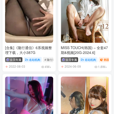
[合集]《隆行通信》6系视频整
MISS TOUCH(韩国) – 全套47
理下载，大小387G
期&视频[20G-2024.6]
会员专属
名站机构
# 隆行通信
会员专属
名站机构
韩国（ko
2022-08-03
2024-06-09
4W+
1.8W+