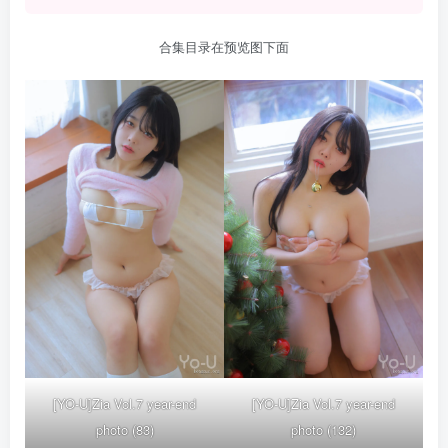
合集目录在预览图下面
[YO-U]Zia Vol.7 year-end
[YO-U]Zia Vol.7 year-end
photo (83)
photo (132)