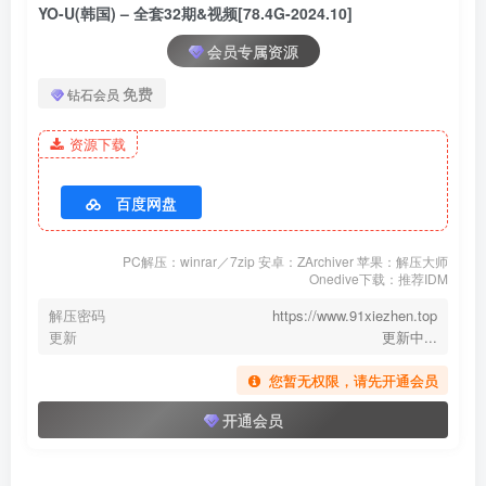
YO-U(韩国) – 全套32期&视频[78.4G-2024.10]
028.[Yo-U] Yui – Blackroom [145P+2V／8.77GB]
会员专属资源
[3.1]
免费
钻石会员
027.[Yo-U] Zia (지아) Vol.13 – Valentine [136P+2V／2.12GB]
资源下载
[2.22]
026.[Yo-U] Ming Vol.6 – Yes[130P-1V-1.67G]
百度网盘
[2.2]
PC解压：winrar／7zip 安卓：ZArchiver 苹果：解压大师
025.[Yo-U] Sula – Vol.1 Second room[163P+1V／3.46GB]
Onedive下载：推荐IDM
解压密码
https://www.91xiezhen.top
[1.9]
更新
更新中...
024.[Yo-U] Yui Vol.2 202312 album [199P+1V／3.73GB]
您暂无权限，请先开通会员
[2024.1.7]
开通会员
023.[Yo-U] Ming Vol.5 Xmas [127P+1V／1.96GB]