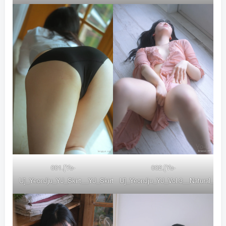
001.[Yo-
002.[Yo-
U]_YeonJju_YJ_Skirt__YJ_Skirt_photo_(44)
U]_YeonJju_YJ_Vol.3__Natural__YJ_