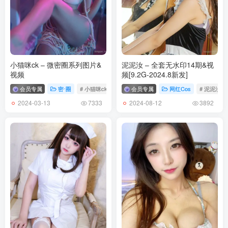
小猫咪ck – 微密圈系列图片&
泥泥汝 – 全套无水印14期&视
视频
频[9.2G-2024.8新发]
会员专属
密⋅圈
# 小猫咪ck
会员专属
网红Cos
# 泥泥汝
2024-03-13
2024-08-12
7333
3892