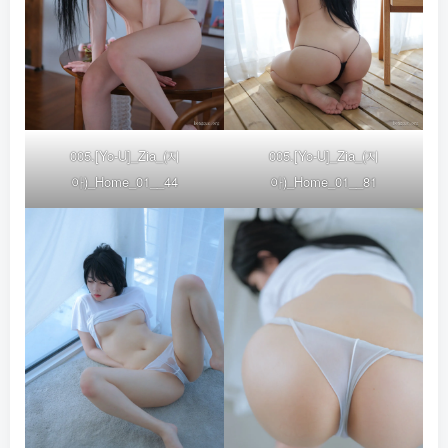
005.[Yo-U]_Zia_(지
005.[Yo-U]_Zia_(지
아)_Home_01__44
아)_Home_01__81