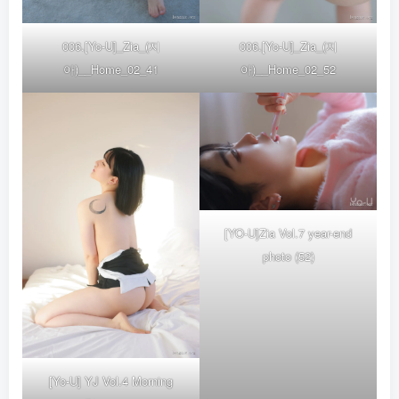
006.[Yo-U]_Zia_(지
006.[Yo-U]_Zia_(지
아)__Home_02_41
아)__Home_02_52
[YO-U]Zia Vol.7 year-end
photo (52)
[Yo-U] YJ Vol.4 Morning