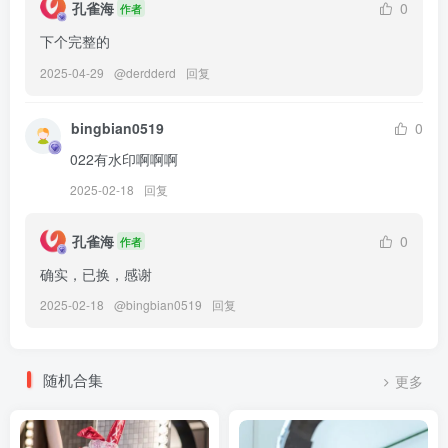
孔雀海
0
作者
下个完整的
[2023.7.17更1]
2025-04-29
@
derdderd
回复
010.[Yo-U] Zia (지아) – Vol.8 Day Off[172P-2V-1.83G]
009.[YO-U] Zia (지아) Vol.9 – Open[163P-1V-2.85G]
bingbian0519
0
007.[Yo-U] Zia (지아) – Secret [85P+1V／2.63GB]
022有水印啊啊啊
005.[Yo-U] Zia (지아) – Home 01 [95P1V-961M]
2025-02-18
回复
008.[YO-U] Zia (지아) Vol.7 – year-end [140P1V-1.58G]
006.[Yo-U] Zia (지아) – Home 02[67P1V-775M]
孔雀海
0
作者
004.[Yo-U] YeonJju YJ Vol.4 Morning [93P2V-1.34G]
确实，已换，感谢
003.[Yo-U] YeonJju YJ Vol.2 [83P-1.5G]
2025-02-18
@
bingbian0519
回复
002.[Yo-U] YeonJju YJ – Vol.3 Natural [74P1V-1G]
001.[Yo-U] YeonJju – YJ Skirt [122P1V-3.64G]
随机合集
更多