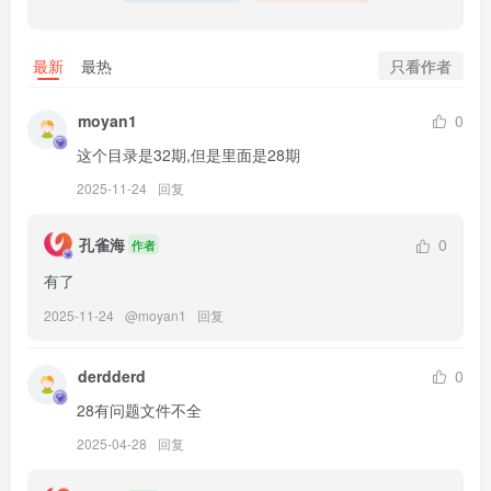
[9.19更1]
016.[YO-U] Zia (지아) Vol.11 – Birthday[156P-1V-2.74G]
只看作者
最新
最热
[9.11更1]
moyan1
0
015.[Yo-U] Zia (지아) – Vol.10 Alone [128P+1V／2.34GB]
这个目录是32期,但是里面是28期
2025-11-24
回复
[8.27更1]
014.[Yo-U] YeonJju YJ – Vol.2 Dress [83P+1V／1.50GB]
孔雀海
0
作者
有了
[8.19更1]
013.[YO-U] Seoe Vol.1 – MU[158P-1V-2.08G]
2025-11-24
@
moyan1
回复
[8.14更1]
derdderd
0
012.[YO-U] Ming – Vol.1 Dawn [115P+1V／1.35GB]
28有问题文件不全
2025-04-28
回复
[7.19更1]
011.[YO-U] Zia (지아) – Shower[185P-2V-5.41G]