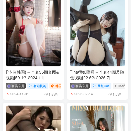
PINK(韩国) – 全套35期套图&
Tina很妖孽呀 – 全套44期及随
视频[59.1G-2024.11]
包视频[22.6G-2026.7]
会员专属
名站机构
韩国（korea）
会员专属
# PINK
网红Cos
# Tina很
2024-11-01
2026-07-14
1.8W+
1.5W+