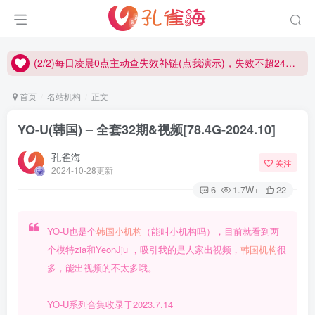
(2/2)每日凌晨0点主动查失效补链(点我演示)，失效不超24小时，
(1/2)永久发布，备用网址点这：kongque.org，点我（原域名失效）！
(2/2)每日凌晨0点主动查失效补链(点我演示)，失效不超24小时，
(1/2)永久发布，备用网址点这：kongque.org，点我（原域名失效）！
首页
名站机构
正文
YO-U(韩国) – 全套32期&视频[78.4G-2024.10]
孔雀海
关注
2024-10-28更新
6
1.7W+
22
YO-U也是个
韩国小机构
（能叫小机构吗），目前就看到两
个模特zia和YeonJju ，吸引我的是人家出视频，
韩国机构
很
多，能出视频的不太多哦。
YO-U系列合集收录于2023.7.14