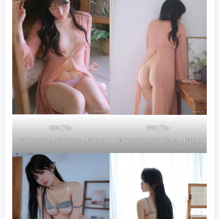
002.[Yo-
002.[Yo-
U]_YeonJju_YJ_Vol.3__Natural__YJ_Vol3_Natural_photo_(34)
U]_YeonJju_YJ_Vol.3__Natural__YJ_