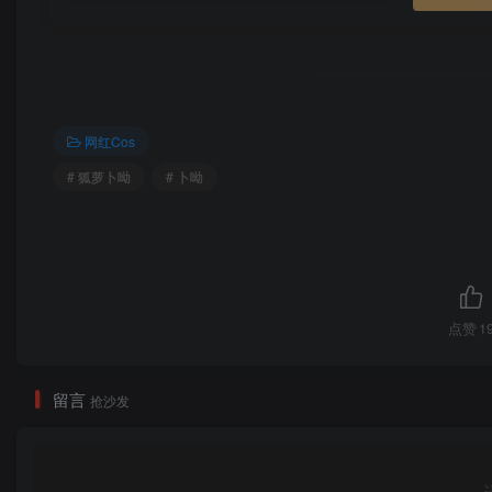
网红Cos
# 狐萝卜呦
# 卜呦
点赞
1
留言
抢沙发