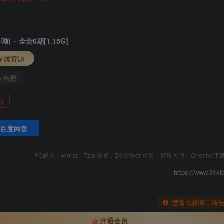
) – 全套6期[1.15G]
专属资源
免费
员
载
百度网盘
PC解压：winrar／7zip 安卓：ZArchiver 苹果：解压大师
Onedive
https://www.91xi
您暂无权限，请
开通会员