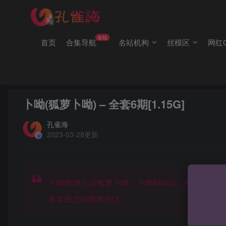
(2/2)每日凌晨0点主动查失效补链(点我演示)，失效不超24小时
(1/2)永久发布，备用网址点这：kongque.org，点我（原域名
全站
首页
合集导航
名站机构
丝模区
网红C
(2/2)每日凌晨0点主动查失效补链(点我演示)，失效不超24小时
(1/2)永久发布，备用网址点这：kongque.org，点我（原域名
首页
网红Cos
正文
卜呦(狐萝卜呦) – 全套6期[1.15G]
孔雀海
2023-03-28更新
卜呦微博上叫狐萝卜呦，卜呦Mikon，名字挺多
各套图之间都差别大。