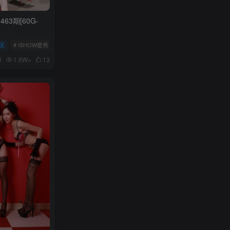
463期[60G-
区
# ISHOW爱秀
1
1.6W+
13