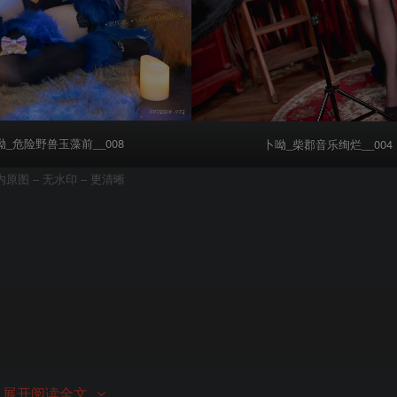
呦_危险野兽玉藻前__008
卜呦_柴郡音乐绚烂__004
内原图 – 无水印 – 更清晰
展开阅读全文