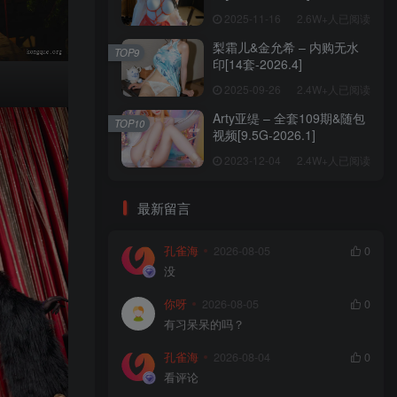
2025-11-16
2.6W+人已阅读
梨霜儿&金允希 – 内购无水
TOP9
印[14套-2026.4]
2025-09-26
2.4W+人已阅读
Arty亚缇 – 全套109期&随包
TOP10
视频[9.5G-2026.1]
2023-12-04
2.4W+人已阅读
最新留言
孔雀海
2026-08-05
0
没
你呀
2026-08-05
0
有习呆呆的吗？
孔雀海
2026-08-04
0
看评论