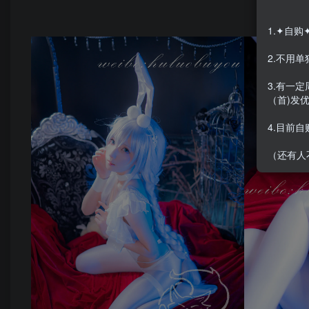
合
1.✦自
2.不用
3.有一
（首)发
4.目前
（还有人