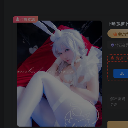
卜呦 – NO.001 柴郡音乐绚烂 [15P-39MB]
付费资源
卜呦(狐萝卜呦
会员
钻石会
资源下
解压密码
更新