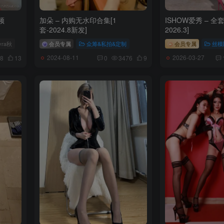
频
加朵 – 内购无水印合集[1
ISHOW爱秀 – 全套
套-2024.8新发]
2026.3]
yra秋
会员专属
众筹&私拍&定制
会员专属
丝模
2024-08-11
2026-03-27
8
13
0
3476
9