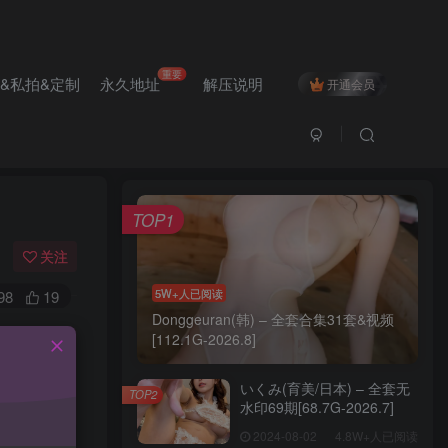
重要
&私拍&定制
永久地址
解压说明
开通会员
本月热门
TOP1
关注
5W+人已阅读
98
19
Donggeuran(韩) – 全套合集31套&视频
[112.1G-2026.8]
不出来，
いくみ(育美/日本) – 全套无
TOP2
水印69期[68.7G-2026.7]
2024-08-02
4.8W+人已阅读