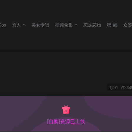
，
不要留言报失效
。
失效）！
os
秀人
美女专辑
视频合集
恋足恋物
密⋅圈
众筹
，
不要留言报失效
。
失效）！
0
34
，作品还行一般吧，还不多。看后面表现，脸PS太严重了经常认
[自购]资源已上线