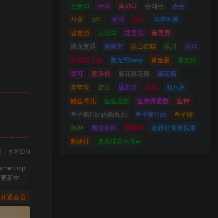
쏘블리
수아
송하나
손예은
손손
서율
보미
밤비
민이
마루에몽
김효연
고말숙
龙雪儿
黛鹿鹿i
黑龙贯通
黑饱宝
黑白御猫
黑川
黑丝
黏黏团子兔
黎允熙baby
黄金版
黄楽然
黄可
黄乐然
麻花麻花酱
麻花酱
麦苹果
麦田
鹿野希
鹿瑶
鹿八岁
鳗鱼霏儿
鱼鱼足影
鱼神微密圈
鱼神
鱼子酱Fish内购私拍
鱼子酱Fish
鱼子酱
魚神
魔镜街拍
魔物喵
魅妍社高清视频
魅妍社
鬼畜瑶在不在w
下载：推荐IDM
ezhen.top
更新中...
先开通会员