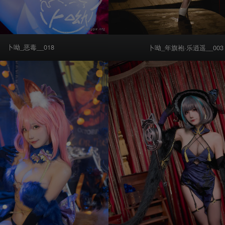
卜呦_恶毒__018
卜呦_年旗袍·乐逍遥__003