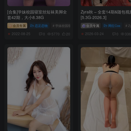
[合集]学妹校园寝室丝短袜美脚全
Zyra秋 – 全套14期&随包视
套42期，大小8.38G
[5.3G-2026.3]
会员专属
恋足恋物
# 学妹校园寝室丝短袜美脚
会员专属
网红Cos
# Z
2022-08-25
2026-03-24
0
5770
20
0
336