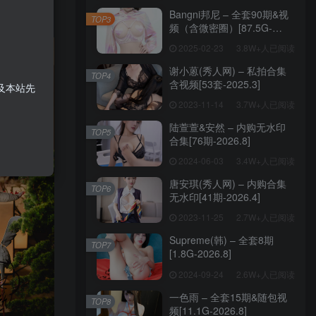
Bangni邦尼 – 全套90期&视
TOP3
频（含微密圈）[87.5G-
2026.7]
2025-02-23
3.8W+人已阅读
谢小蒽(秀人网) – 私拍合集
TOP4
含视频[53套-2025.3]
及本站先
2023-11-14
3.7W+人已阅读
陆萱萱&安然 – 内购无水印
TOP5
合集[76期-2026.8]
2024-06-03
3.4W+人已阅读
唐安琪(秀人网) – 内购合集
TOP6
无水印[41期-2026.4]
2023-11-25
2.7W+人已阅读
Supreme(韩) – 全套8期
TOP7
[1.8G-2026.8]
2024-09-24
2.6W+人已阅读
一色雨 – 全套15期&随包视
TOP8
频[11.1G-2026.8]