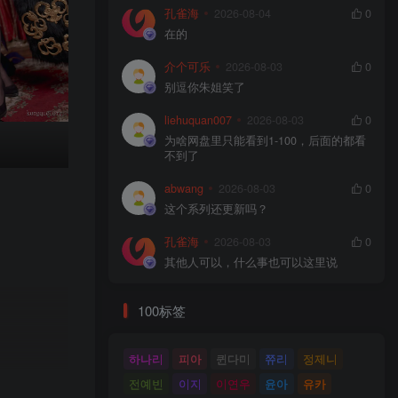
孔雀海
2026-08-04
0
在的
介个可乐
2026-08-03
0
别逗你朱姐笑了
liehuquan007
2026-08-03
0
为啥网盘里只能看到1-100，后面的都看
不到了
abwang
2026-08-03
0
这个系列还更新吗？
孔雀海
2026-08-03
0
其他人可以，什么事也可以这里说
100标签
하나리
피아
퀸다미
쮸리
정제니
전예빈
이지
이연우
윤아
유카