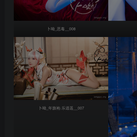
卜呦_恶毒__008
卜呦_年旗袍·乐逍遥__007