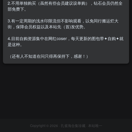
2.不用单独购买（虽然有些会员建议设单购），钻石会员仍然全
部免费下。
3.有一定周期的浅水印限流但不影响观看，以免同行搬运烂大
街，保障会员权益以及本站先（首)发优势。
YouMi尤蜜(原尤美) – 写真889
期&视频875期[437.7G]
4.目前自购资源集中在网红coser，每天更新的图包带✦自购✦就
会员专属
名站机构
是这种。
2023-10-23
5W+
（还有人不知道在问只得再保持下，感谢！）
Copyright © 2026 ·
孔雀海合集珍藏
· 本站唯一