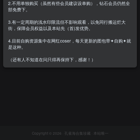
2.不用单独购买（虽然有些会员建议设单购），钻石会员仍然全
部免费下。
3.有一定周期的浅水印限流但不影响观看，以免同行搬运烂大
街，保障会员权益以及本站先（首)发优势。
[新]Fushii海堂 – 全套18期
[3.77G-双盘]
4.目前自购资源集中在网红coser，每天更新的图包带✦自购✦就
会员专属
网红Cos
是这种。
2022-11-20
4359
（还有人不知道在问只得再保持下，感谢！）
Copyright © 2026 ·
孔雀海合集珍藏
· 本站唯一