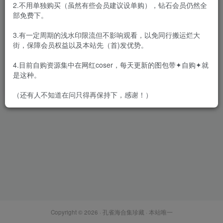
2.不用单独购买（虽然有些会员建议设单购），钻石会员仍然全
部免费下。
3.有一定周期的浅水印限流但不影响观看，以免同行搬运烂大
街，保障会员权益以及本站先（首)发优势。
A&F视频(4K) – 全套284期
[875G-2026.5]
4.目前自购资源集中在网红coser，每天更新的图包带✦自购✦就
会员专属
恋足恋物
是这种。
2026-05-16
3.5W+
（还有人不知道在问只得再保持下，感谢！）
Copyright © 2026 ·
孔雀海合集珍藏
· 本站唯一