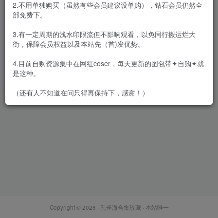
2.不用单独购买（虽然有些会员建议设单购），钻石会员仍然全
部免费下。
3.有一定周期的浅水印限流但不影响观看，以免同行搬运烂大
街，保障会员权益以及本站先（首)发优势。
Yuna (윤아) – 全套72期
[35.5G-2025.12]
4.目前自购资源集中在网红coser，每天更新的图包带✦自购✦就
会员专属
网红Cos
韩国（korea）
是这种。
2025-12-15
1.5W+
（还有人不知道在问只得再保持下，感谢！）
Copyright © 2026 ·
孔雀海合集珍藏
· 本站唯一