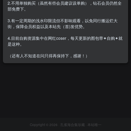
2.不用单独购买（虽然有些会员建议设单购），钻石会员仍然全
部免费下。
3.有一定周期的浅水印限流但不影响观看，以免同行搬运烂大
街，保障会员权益以及本站先（首)发优势。
손예은(孫樂樂/Son Ye-Eun) –
全套95期&随包视频[122.7G-
4.目前自购资源集中在网红coser，每天更新的图包带✦自购✦就
2026.4]
会员专属
网红Cos
韩国（korea）
是这种。
2026-04-27
1.8W+
（还有人不知道在问只得再保持下，感谢！）
Copyright © 2026 ·
孔雀海合集珍藏
· 本站唯一