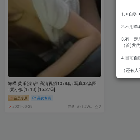
1.✦自
2.不用
3.有一
（首)发
4.目前
（还有人
嫩模 黄乐(楽)然 高清视频10+8套+写真32套图
+妮小妖(1+13) [15.27G]
会员专属
美女专辑
2021-06-29
5
1.4W+
2