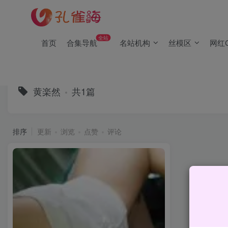
(2/2)每日凌晨0点主动查失效补链(点我演示)，失效不超24小时
(1/2)永久发布，备用网址点这：kongque.org，点我（原域名
全站
首页
合集导航
名站机构
丝模区
网红C
(2/2)每日凌晨0点主动查失效补链(点我演示)，失效不超24小时
(1/2)永久发布，备用网址点这：kongque.org，点我（原域名
黄楽然
共1篇
排序
更新
浏览
点赞
评论