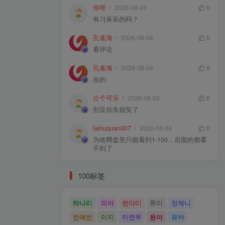
你呀
2026-08-05
0
有习呆呆的吗？
孔雀海
2026-08-04
0
看评论
孔雀海
2026-08-04
0
在的
介个可乐
2026-08-03
0
别逗你朱姐笑了
liehuquan007
2026-08-03
0
为啥网盘里只能看到1-100，后面的都看
不到了
100标签
하나리
피아
퀸다미
쮸리
정제니
전예빈
이지
이연우
윤아
유카