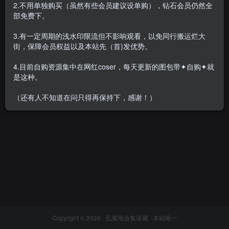
2.不用单独购买（虽然有些会员建议设单购），钻石会员仍然全
部免费下。
3.有一定周期的浅水印限流但不影响观看，以免同行搬运烂大
街，保障会员权益以及本站先（首)发优势。
麻花麻花酱 – 全套142期及随
包视频[83.6G-2026.5]
4.目前自购资源集中在网红coser，每天更新的图包带✦自购✦就
会员专属
网红Cos
是这种。
2026-05-30
2.9W+
（还有人不知道在问只得再保持下，感谢！）
Copyright © 2026 ·
孔雀海合集珍藏
· 本站唯一