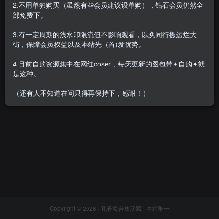
2.不用单独购买（虽然有些会员建议设单购），钻石会员仍然全
部免费下。
3.有一定周期的浅水印限流但不影响观看，以免同行搬运烂大
街，保障会员权益以及本站先（首)发优势。
[合集]《隆行通信》6系视频整
理下载，大小387G
4.目前自购资源集中在网红coser，每天更新的图包带✦自购✦就
会员专属
名站机构
是这种。
2022-08-03
4W+
（还有人不知道在问只得再保持下，感谢！）
Copyright © 2026 ·
孔雀海合集珍藏
· 本站唯一