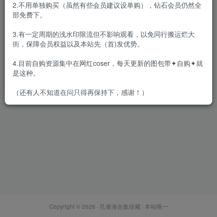
2.不用单独购买（虽然有些会员建议设单购），钻石会员仍然全
部免费下。
3.有一定周期的浅水印限流但不影响观看，以免同行搬运烂大
街，保障会员权益以及本站先（首)发优势。
ROSI口罩/ROSI艺学
妹/ROSI10情趣 – 3系全套
4.目前自购资源集中在网红coser，每天更新的图包带✦自购✦就
3640+252+53套[154.4G-
会员专属
丝模区
是这种。
2026.8]
2026-08-09
7W+
（还有人不知道在问只得再保持下，感谢！）
Copyright © 2026 ·
孔雀海合集珍藏
· 本站唯一