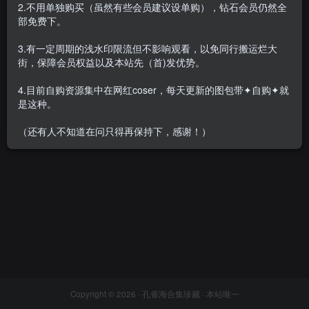
2.不用单独购买（虽然有些会员建议设单购），钻石会员仍然全
部免费下。
3.有一定周期的浅水印限流但不影响观看，以免同行搬运烂大
街，保障会员权益以及本站先（首)发优势。
[合集]秀人旗下《美媛馆》
2014年至2022年全套写真合
4.目前自购资源集中在网红coser，每天更新的图包带✦自购✦就
集001-649，大小190G(随官
会员专属
秀人
秀人套图
是这种。
方更新)
2023-04-12
3.2W+
（还有人不知道在问只得再保持下，感谢！）
Copyright © 2026 ·
孔雀海合集珍藏
· 本站唯一