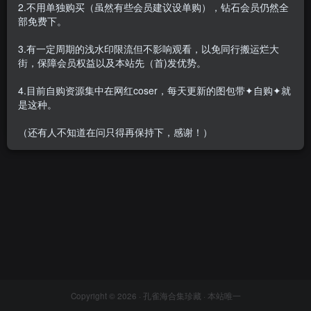
2.不用单独购买（虽然有些会员建议设单购），钻石会员仍然全
部免费下。
3.有一定周期的浅水印限流但不影响观看，以免同行搬运烂大
街，保障会员权益以及本站先（首)发优势。
相扑猫 – 全套合集[38
期-2024.9新发]
4.目前自购资源集中在网红coser，每天更新的图包带✦自购✦就
会员专属
密⋅圈
是这种。
2024-09-27
6440
（还有人不知道在问只得再保持下，感谢！）
Copyright © 2026 ·
孔雀海合集珍藏
· 本站唯一