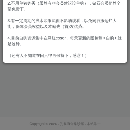
2.不用单独购买（虽然有些会员建议设单购），钻石会员仍然全
部免费下。
3.有一定周期的浅水印限流但不影响观看，以免同行搬运烂大
街，保障会员权益以及本站先（首)发优势。
皮皮奶可可爱了啦 – 全套74期
&随包视频[43.5G-2026.5]
4.目前自购资源集中在网红coser，每天更新的图包带✦自购✦就
会员专属
网红Cos
是这种。
2026-05-17
2.4W+
（还有人不知道在问只得再保持下，感谢！）
Copyright © 2026 ·
孔雀海合集珍藏
· 本站唯一