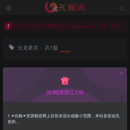
(1/2)永久发布，备用网址点这：kongque.org，点我（原域名失效）！
(2/2)每日凌晨0点主动查失效补链(点我演示)，失效不超24小时，
(1/2)永久发布，备用网址点这：kongque.org，点我（原域名失效）！
火龙果羊
共1篇
排序
更新
浏览
点赞
评论
[自购]资源已上线
1.✦自购✦资源都是网上目前未流出或极小范围，本站首发或先
发的 。