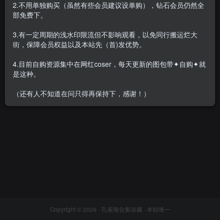
2.不用单独购买（虽然有些会员建议设单购），钻石会员仍然全
部免费下。
3.有一定周期的浅水印限流但不影响观看，以免同行搬运烂大
街，保障会员权益以及本站先（首)发优势。
火龙果羊 – 微密圈合集[9
套-2025.3]
4.目前自购资源集中在网红coser，每天更新的图包带✦自购✦就
会员专属
密⋅圈
是这种。
2025-03-03
9400
（还有人不知道在问只得再保持下，感谢！）
Copyright © 2026 ·
孔雀海合集珍藏
· 本站唯一