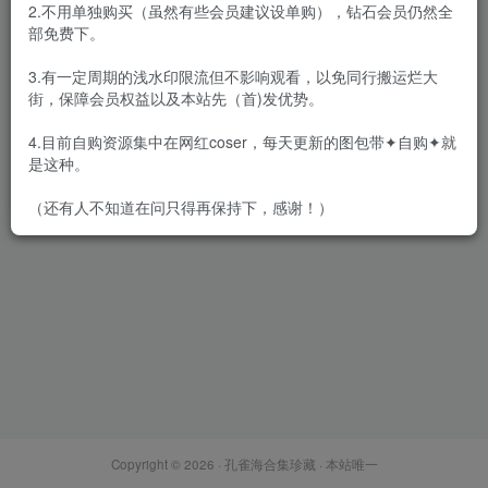
2.不用单独购买（虽然有些会员建议设单购），钻石会员仍然全
部免费下。
3.有一定周期的浅水印限流但不影响观看，以免同行搬运烂大
街，保障会员权益以及本站先（首)发优势。
[合集]《清流》杂志作品，大
小1.72GB
4.目前自购资源集中在网红coser，每天更新的图包带✦自购✦就
会员专属
名站机构
是这种。
2022-01-25
7599
（还有人不知道在问只得再保持下，感谢！）
Copyright © 2026 ·
孔雀海合集珍藏
· 本站唯一