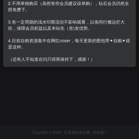
2.不用单独购买（虽然有些会员建议设单购），钻石会员仍然全
部免费下。
3.有一定周期的浅水印限流但不影响观看，以免同行搬运烂大
街，保障会员权益以及本站先（首)发优势。
林乐一 – 内购无水印[3
套-2025.12]
4.目前自购资源集中在网红coser，每天更新的图包带✦自购✦就
会员专属
众筹&私拍&定制
是这种。
2025-12-17
4117
（还有人不知道在问只得再保持下，感谢！）
Copyright © 2026 ·
孔雀海合集珍藏
· 本站唯一