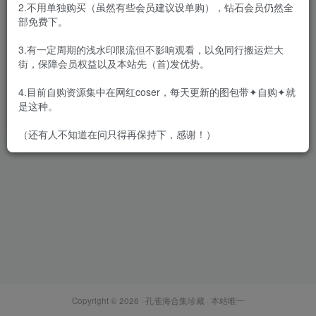
2.不用单独购买（虽然有些会员建议设单购），钻石会员仍然全
部免费下。
3.有一定周期的浅水印限流但不影响观看，以免同行搬运烂大
街，保障会员权益以及本站先（首)发优势。
木花琳琳是勇者 – 全集112套&
随包视频[74.2G-2025.7]
4.目前自购资源集中在网红coser，每天更新的图包带✦自购✦就
会员专属
网红Cos
是这种。
2025-07-25
1.1W+
（还有人不知道在问只得再保持下，感谢！）
Copyright © 2026 ·
孔雀海合集珍藏
· 本站唯一