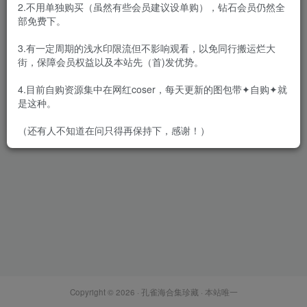
2.不用单独购买（虽然有些会员建议设单购），钻石会员仍然全
部免费下。
3.有一定周期的浅水印限流但不影响观看，以免同行搬运烂大
街，保障会员权益以及本站先（首)发优势。
[合集]秀人旗下《星颜社》
2017年至2025年全套写真合
4.目前自购资源集中在网红coser，每天更新的图包带✦自购✦就
集001-460（2022恢复更新）
会员专属
秀人
秀人套图
是这种。
2026-03-31
3.7W+
（还有人不知道在问只得再保持下，感谢！）
Copyright © 2026 ·
孔雀海合集珍藏
· 本站唯一