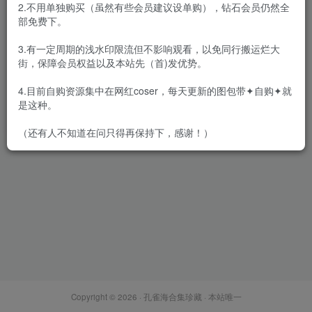
2.不用单独购买（虽然有些会员建议设单购），钻石会员仍然全
部免费下。
3.有一定周期的浅水印限流但不影响观看，以免同行搬运烂大
街，保障会员权益以及本站先（首)发优势。
无影喵喵 – 全套13期&随包视
频[17.6G-2026.2]
4.目前自购资源集中在网红coser，每天更新的图包带✦自购✦就
会员专属
网红Cos
是这种。
2026-02-23
6919
（还有人不知道在问只得再保持下，感谢！）
Copyright © 2026 ·
孔雀海合集珍藏
· 本站唯一