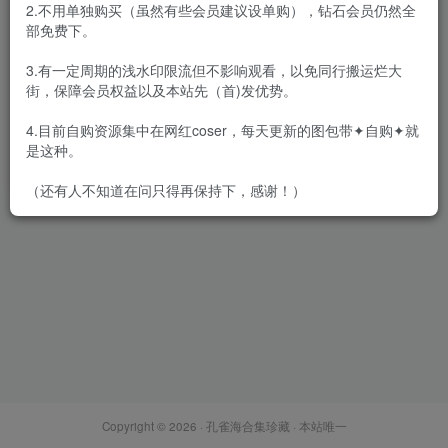
2.不用单独购买（虽然有些会员建议设单购），钻石会员仍然全
部免费下。
3.有一定周期的浅水印限流但不影响观看，以免同行搬运烂大
街，保障会员权益以及本站先（首)发优势。
小野妹子w – 全套48期，大小
10.4G
4.目前自购资源集中在网红coser，每天更新的图包带✦自购✦就
会员专属
网红Cos
是这种。
2022-06-02
4111
（还有人不知道在问只得再保持下，感谢！）
Copyright © 2026 ·
孔雀海合集珍藏
· 本站唯一