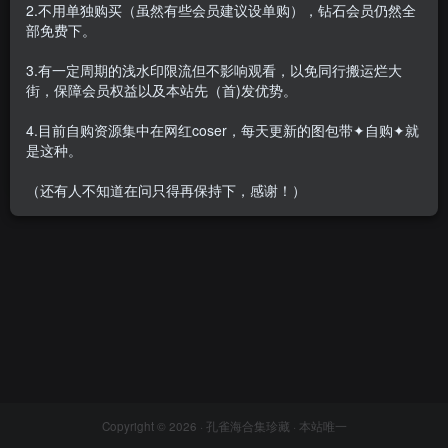
2.不用单独购买（虽然有些会员建议设单购），钻石会员仍然全
部免费下。
3.有一定周期的浅水印限流但不影响观看，以免同行搬运烂大
街，保障会员权益以及本站先（首)发优势。
妮是老虎(陈妮妮UNI) – 微密
圈系列套图&视频[98
4.目前自购资源集中在网红coser，每天更新的图包带✦自购✦就
套-2024.9]
会员专属
密⋅圈
是这种。
2025-03-08
4.8W+
（还有人不知道在问只得再保持下，感谢！）
Copyright © 2026 ·
孔雀海合集珍藏
· 本站唯一