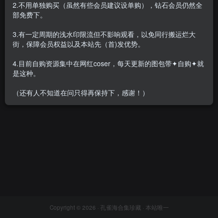
2.不用单独购买（虽然有些会员建议设单购），钻石会员仍然全
部免费下。
3.有一定周期的浅水印限流但不影响观看，以免同行搬运烂大
街，保障会员权益以及本站先（首)发优势。
[合集]视频机构《大妞范儿》
高清视频36套打包，大小
4.目前自购资源集中在网红coser，每天更新的图包带✦自购✦就
9.92G
会员专属
名站机构
是这种。
2021-09-30
3.2W+
（还有人不知道在问只得再保持下，感谢！）
Copyright © 2026 ·
孔雀海合集珍藏
· 本站唯一