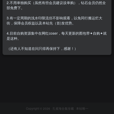
2.不用单独购买（虽然有些会员建议设单购），钻石会员仍然全
部免费下。
3.有一定周期的浅水印限流但不影响观看，以免同行搬运烂大
街，保障会员权益以及本站先（首)发优势。
[明星]唐艺昕近距离拍摄瑜伽
紧身高清视频[2v-3.95G-
4.目前自购资源集中在网红coser，每天更新的图包带✦自购✦就
1080P]
会员专属
众筹&私拍&定制
是这种。
2022-02-25
9332
（还有人不知道在问只得再保持下，感谢！）
Copyright © 2026 ·
孔雀海合集珍藏
· 本站唯一