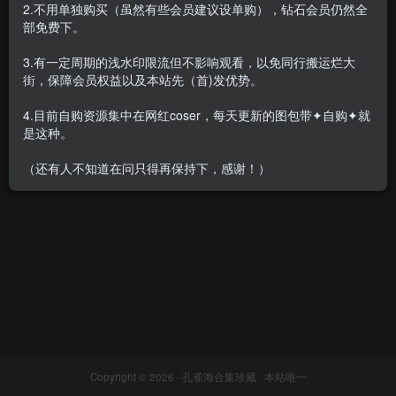
2.不用单独购买（虽然有些会员建议设单购），钻石会员仍然全
部免费下。
3.有一定周期的浅水印限流但不影响观看，以免同行搬运烂大
街，保障会员权益以及本站先（首)发优势。
可可西yyy – 微密圈(VIP收费)
系列图片&视频[51套-2026.4]
4.目前自购资源集中在网红coser，每天更新的图包带✦自购✦就
会员专属
密⋅圈
是这种。
2026-04-24
1.9W+
（还有人不知道在问只得再保持下，感谢！）
Copyright © 2026 ·
孔雀海合集珍藏
· 本站唯一