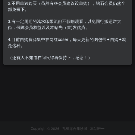
2.不用单独购买（虽然有些会员建议设单购），钻石会员仍然全
部免费下。
3.有一定周期的浅水印限流但不影响观看，以免同行搬运烂大
街，保障会员权益以及本站先（首)发优势。
[合集]《丝尚Sityle》写真211
套非完整，大小14.09G
4.目前自购资源集中在网红coser，每天更新的图包带✦自购✦就
会员专属
丝模区
是这种。
2022-03-10
1.4W+
（还有人不知道在问只得再保持下，感谢！）
Copyright © 2026 ·
孔雀海合集珍藏
· 本站唯一