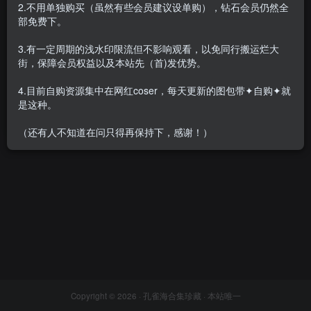
2.不用单独购买（虽然有些会员建议设单购），钻石会员仍然全
部免费下。
3.有一定周期的浅水印限流但不影响观看，以免同行搬运烂大
街，保障会员权益以及本站先（首)发优势。
一米八的大梨子 – 全套35套
[6.6G-2025.8]
4.目前自购资源集中在网红coser，每天更新的图包带✦自购✦就
会员专属
网红Cos
是这种。
2025-08-22
1.6W+
（还有人不知道在问只得再保持下，感谢！）
Copyright © 2026 ·
孔雀海合集珍藏
· 本站唯一