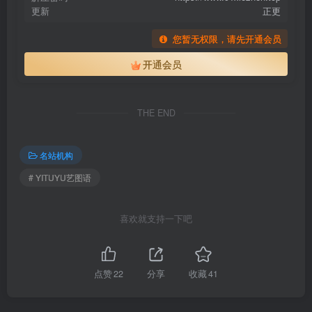
[YITUYU艺图语]2026.03.01 水手服少女与小熊娃娃的午后 小山早见
更新
正更
[20P／151MB]
您暂无权限，请先开通会员
[YITUYU艺图语]2026.03.01 春日印象 就叫常天然[10P／58MB]
开通会员
[YITUYU艺图语]2026.03.01 唐｜花钿 谢昀[20P／178MB]
[YITUYU艺图语]2026.02.28 山茶花新娘体验卡 醒醒[40P／377MB]
[YITUYU艺图语]2026.02.28 宋制与石榴[18P／149MB]
THE END
[YITUYU艺图语]2026.02.28 夜樱 就叫常天然[9P／25MB]
[YITUYU艺图语]2026.02.28 变幻光阴里开出的苍兰 蔸小黄鸡[9P／
33MB]
名站机构
[YITUYU艺图语]2026.02.28 Dancer 贝贝[16P／156MB]
# YITUYU艺图语
[YITUYU艺图语]2026.02.27 绢人[9P／180MB]
[YITUYU艺图语]2026.02.27 福到安康[29P／92MB]
喜欢就支持一下吧
[YITUYU艺图语]2026.02.27 清｜“应是绿意晓声浓” 是小芥末w[27P／
171MB]
[YITUYU艺图语]2026.02.27 毒蛇cos 鲨鲨不在[15P／165MB]
点赞
22
分享
收藏
41
[YITUYU艺图语]2026.02.27 明茶花 微微不微辣[13P／230MB]
[YITUYU艺图语]2026.02.27 拍山茶花的少女 Enyyyn[25P／214MB]