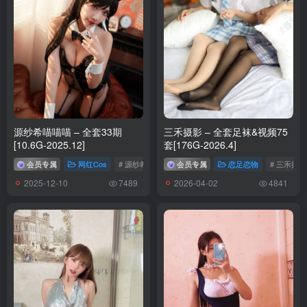
[YITUYU艺图语]2026.01.23 故事的小黄花 小8[18P／90MB]
[YITUYU艺图语]2026.01.23 县城文学 糊涂国国王[40P／183MB]
[YITUYU艺图语]2026.01.23 仙气帷帽汉服[11P／169MB]
[YITUYU艺图语]2026.01.22 阳光下 小桃[16P／163MB]
[YITUYU艺图语]2026.01.22 羽化而登仙 蔸小黄鸡[10P／130MB]
[YITUYU艺图语]2026.01.22 绿色帷帽[11P／101MB]
[YITUYU艺图语]2026.01.22 约会 Disexi思宁[41P／302MB]
源纱希喵喵喵 – 全套33期
三禾摄影 – 全套足袜&视频75
[YITUYU艺图语]2026.01.22 忧郁的蓝色[38P／151MB]
[10.6G-2025.12]
套[176G-2026.4]
[YITUYU艺图语]2026.01.22 她不羁的脸像天色将晚[13P／150MB]
会员专属
网红Cos
# 源纱希喵喵喵
会员专属
恋足恋物
# 三禾摄影
[YITUYU艺图语]2026.01.22 今年18[15P／46MB]
2025-12-10
2026-04-02
7489
4841
[YITUYU艺图语]2026.01.22 人生海海 山山而川[40P／53MB]
[YITUYU艺图语]2026.01.21 秋天的银杏叶 微雨yun[43P／181MB]
[YITUYU艺图语]2026.01.21 明制也能可可爱爱 蔸小黄鸡[9P／
127MB]
[YITUYU艺图语]2026.01.21 与自然共振[56P／95MB]
[YITUYU艺图语]2026.01.21 一梦千年 简小橙[33P／546MB]