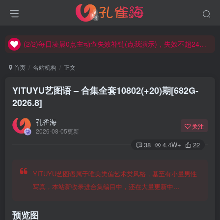
(2/2)每日凌晨0点主动查失效补链(点我演示)，失效不超24小时，
(1/2)永久发布，备用网址点这：kongque.org，点我（原域名失效）！
(2/2)每日凌晨0点主动查失效补链(点我演示)，失效不超24小时，
(1/2)永久发布，备用网址点这：kongque.org，点我（原域名失效）！
首页
名站机构
正文
YITUYU艺图语 – 合集全套10802(+20)期[682G-
2026.8]
孔雀海
关注
2026-08-05更新
38
4.4W+
22
YITUYU艺图语属于唯美类偏艺术类风格，基至有小量男性
写真，本站新收录进合集编目中，还在大量更新中…
预览图