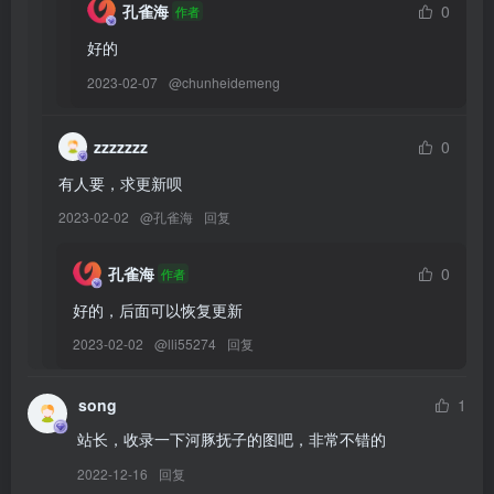
[YITUYU艺图语]2026.01.29 染秋香 哆啦大王[13P／80MB]
孔雀海
0
作者
[YITUYU艺图语]2026.01.29 你看到的我是蓝色的[40P／437MB]
好的
[YITUYU艺图语]2026.01.28 鸢尾[24P／255MB]
2023-02-07
@
chunheidemeng
[YITUYU艺图语]2026.01.28 蝴蝶祭司[11P／45MB]
[YITUYU艺图语]2026.01.28 美少女的生活碎片 叫我小小张[29P／
zzzzzzz
0
319MB]
[YITUYU艺图语]2026.01.28 白樱恋歌 小庞[16P／122MB]
有人要，求更新呗
[YITUYU艺图语]2026.01.28 枯荣一岁 木木[32P／514MB]
2023-02-02
@
孔雀海
回复
[YITUYU艺图语]2026.01.28 书与咖啡[38P／374MB]
[YITUYU艺图语]2026.01.27 鬼新娘 益生菌子[32P／125MB]
孔雀海
0
作者
[YITUYU艺图语]2026.01.27 秒速五厘米 小庞[24P／116MB]
好的，后面可以恢复更新
[YITUYU艺图语]2026.01.27 猫猫的心事[50P／465MB]
2023-02-02
@
lli55274
回复
[YITUYU艺图语]2026.01.27 梦核少女 秋分[22P／206MB]
[YITUYU艺图语]2026.01.27 可爱多多 菖蒲yoki[26P／273MB]
[YITUYU艺图语]2026.01.27 半日橘光 小熊草莓果酱牛奶[19P／
song
1
97MB]
站长，收录一下河豚抚子的图吧，非常不错的
[YITUYU艺图语]2026.01.27 你我的相遇 小鱼饱饱[33P／518MB]
2022-12-16
回复
[YITUYU艺图语]2026.01.26 湘江边上 周舟洲[40P／645MB]