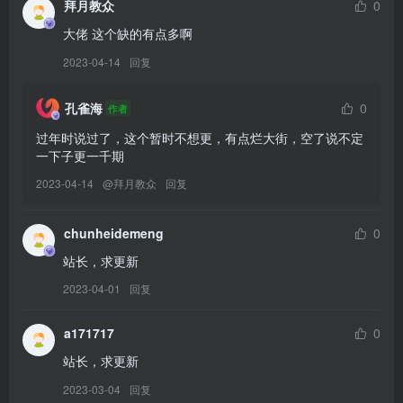
拜月教众
0
388MB]
[YITUYU艺图语]2026.02.04 存一点室内拍照姿势 吃一大口鸡蛋[14P
大佬 这个缺的有点多啊
／101MB]
2023-04-14
回复
[YITUYU艺图语]2026.02.04 向阳而生 南伊[48P／326MB]
[YITUYU艺图语]2026.02.03 饮茶 焦锅巴[10P／58MB]
孔雀海
0
作者
[YITUYU艺图语]2026.02.03 酒吧氛围感人像[18P／228MB]
过年时说过了，这个暂时不想更，有点烂大街，空了说不定
[YITUYU艺图语]2026.02.03 踏雪寻梅[10P／107MB]
一下子更一千期
[YITUYU艺图语]2026.02.03 橘子是唯一的水果[19P／218MB]
2023-04-14
@
拜月教众
回复
[YITUYU艺图语]2026.02.03 枯荷｜烟里抱秋霜 赵噗噗[12P／70MB]
[YITUYU艺图语]2026.02.03 岁月从不败美人 Sandra[60P／364MB]
chunheidemeng
0
[YITUYU艺图语]2026.02.03 亡国公主 蔸小黄鸡[11P／157MB]
站长，求更新
[YITUYU艺图语]2026.02.02 春庭晚坐[10P／74MB]
[YITUYU艺图语]2026.02.02 人类总是喜欢反季节的东西[12P／37MB]
2023-04-01
回复
[YITUYU艺图语]2026.02.01 泡沫之秋 泡泡[10P／159MB]
a171717
0
[YITUYU艺图语]2026.02.01 我离不开神山 蔸小黄鸡[9P／81MB]
[YITUYU艺图语]2026.02.01 夏天周而复始[12P／96MB]
站长，求更新
[YITUYU艺图语]2026.02.01 别把自由的风叫流浪 赵噗噗[19P／
2023-03-04
回复