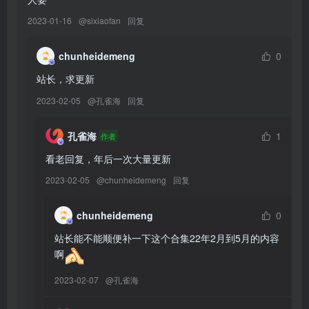
[YITUYU艺图语]2026.01.30 那个夜晚 西瓜猪酱[13P／49MB]
2023-01-16
@
sixiaofan
回复
[YITUYU艺图语]2026.01.30 樱花树下 丹丹[18P／264MB]
[YITUYU艺图语]2026.01.30 是妙妙！ 蔸小黄鸡[9P／78MB]
chunheidemeng
0
[YITUYU艺图语]2026.01.30 星月落 Wei倾心[9P／35MB]
站长，求更新
[YITUYU艺图语]2026.01.30 妹妹说紫色很有韵味 小叶[13P／111MB]
[YITUYU艺图语]2026.01.30 大河汤汤 超级无敌紫茄子[38P／130MB]
2023-02-05
@
孔雀海
回复
[YITUYU艺图语]2026.01.30 墙头马上遥相顾 赵噗噗[20P／186MB]
孔雀海
1
[YITUYU艺图语]2026.01.30 圣诞心愿 冷酷王爷[9P／68MB]
作者
[YITUYU艺图语]2026.01.29 游乐园快乐日 橙子[20P／55MB]
看老回复，年后一次大量更新
[YITUYU艺图语]2026.01.29 小神仙游园逛灯会[24P／304MB]
2023-02-05
@
chunheidemeng
回复
chunheidemeng
0
[7.22]
站长能不能顺便补一下这个合集22年2月到5月的内容
[YITUYU艺图语]2026.01.29 贫瘠的土地也会长出灿烂的花 小u[78P／
啊
296MB]
[YITUYU艺图语]2026.01.29 落羽杉[14P／43MB]
2023-02-07
@
孔雀海
[YITUYU艺图语]2026.01.29 江南晚秋 璐璐haley[36P／481MB]