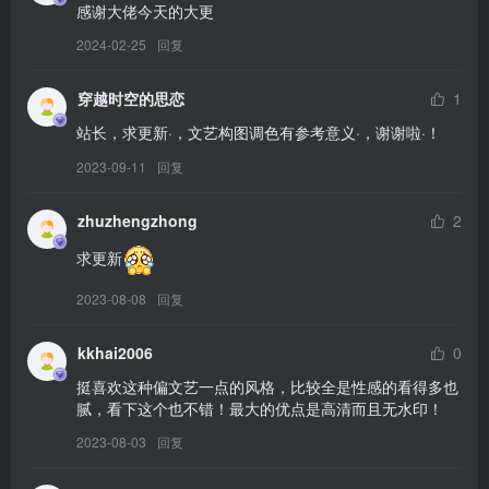
感谢大佬今天的大更
[YITUYU艺图语]2026.02.07 白马比基尼[11P／85MB]
2024-02-25
回复
[YITUYU艺图语]2026.02.07 浴缸，棉花泡泡，和小黄鸭 不是地球鱼
[28P／253MB]
穿越时空的思恋
1
[YITUYU艺图语]2026.02.07 梅香已至[19P／171MB]
站长，求更新·，文艺构图调色有参考意义·，谢谢啦·！
[YITUYU艺图语]2026.02.07 古画黛玉-内景 花时时[10P／53MB]
[YITUYU艺图语]2026.02.06 梦蝶 蔸小黄鸡[9P／110MB]
2023-09-11
回复
[YITUYU艺图语]2026.02.06 古画黛玉-外景 花时时[11P／117MB]
[YITUYU艺图语]2026.02.05 白伯骅仕女图 九上天[12P／124MB]
zhuzhengzhong
2
[YITUYU艺图语]2026.02.05 晚唐 蔸小黄鸡[27P／372MB]
求更新
[YITUYU艺图语]2026.02.04 紫薇花 蔸小黄鸡[9P／126MB]
2023-08-08
回复
kkhai2006
0
[7.26]
[YITUYU艺图语]2026.02.04 青女[13P／53MB]
挺喜欢这种偏文艺一点的风格，比较全是性感的看得多也
腻，看下这个也不错！最大的优点是高清而且无水印！
[YITUYU艺图语]2026.02.04 邻座的艾莉同学 鲨鲨不在[55P／284MB]
[YITUYU艺图语]2026.02.04 梅花独自开 湫一只岁岁[49P／156MB]
2023-08-03
回复
[YITUYU艺图语]2026.02.04 微醺优雅，高级，酒吧氛围感人像[31P／