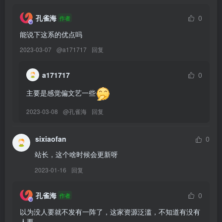
101MB]
[YITUYU艺图语]2026.02.01 初冬即事 四喜[35P／472MB]
孔雀海
0
作者
能说下这系的优点吗
[7.24]
2023-03-07
@
a171717
回复
[YITUYU艺图语]2026.01.31 绿荫 小绿[26P／53MB]
[YITUYU艺图语]2026.01.31 红石榴之恋 阳曦[14P／171MB]
a171717
0
[YITUYU艺图语]2026.01.31 穿清冷风拍两种风格 木马斑斑mua[20P
主要是感觉偏文艺一些
／247MB]
2023-03-08
@
孔雀海
回复
[YITUYU艺图语]2026.01.31 秋色落人间[14P／143MB]
[YITUYU艺图语]2026.01.31 河广 葳蕤[40P／640MB]
sixiaofan
0
[YITUYU艺图语]2026.01.31 我妲己要那江山做什么 蔸小黄鸡[13P／
135MB]
站长，这个啥时候会更新呀
[YITUYU艺图语]2026.01.31 我们生命本就是阳光下的一场午梦 吃一
2023-01-16
回复
大口鸡蛋[26P／170MB]
[YITUYU艺图语]2026.01.31 冬日老街 田七喜[41P／356MB]
孔雀海
0
作者
[YITUYU艺图语]2026.01.31 傲骨寒梅[15P／30MB]
以为没人要就不发有一阵了，这家资源泛滥，不知道有没有
[YITUYU艺图语]2026.01.31 俏约新年 冷酷王爷[11P／49MB]
人要