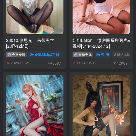
[7.16]
[YITUYU艺图语]2026.01.21 蓝调 土豆[24P／98MB]
[YITUYU艺图语]2026.01.21 冬日暖阳 嫣然[20P／130MB]
[YITUYU艺图语]2026.01.21 不辜负眼前季节 俏皮明制 欺负饭粒的米
23010.张思允 – 吊带黑丝
姐姐Lalion – 微密圈系列图片&
粒[14P／199MB]
[20P-12MB]
视频[31套-2024.12]
[YITUYU艺图语]2026.01.20 花无重开日 明制少女 阿福[12P／
会员专属
众筹&私拍&定制
# 张思允
会员专属
# 张思允私拍
密⋅圈
# 姐姐Lalion
161MB]
2023-03-21
2024-12-12
3587
1.3W+
[YITUYU艺图语]2026.01.20 秋意落羽杉[38P／395MB]
[YITUYU艺图语]2026.01.20 秋光留不住 简小橙[30P／506MB]
[YITUYU艺图语]2026.01.20 悲伤逆流成河 土豆[30P／110MB]
[YITUYU艺图语]2026.01.20 冬日小清新 嫣然[20P／125MB]
[YITUYU艺图语]2026.01.19 天青色等烟雨 不爱吃葱的rhhhhh[31P／
381MB]
[YITUYU艺图语]2026.01.19 且坐等春树叭 蔸小黄鸡[9P／133MB]
[YITUYU艺图语]2026.01.18 银杏叶的秋[31P／143MB]
[YITUYU艺图语]2026.01.18 金合欢树下的法式少女 只是王梓融[27P