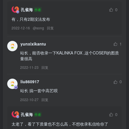
[YITUYU艺图语]2026.01.26 夏日和海滩和我们炙热的青春[49P／
孔雀海
0
作者
62MB]
有，只有2期没法发布
2022-12-16
@
song
回复
[7.20]
[YITUYU艺图语]2026.01.26 鼓楼街上 海盐又西柚[34P／405MB]
yunxixikantu
1
[YITUYU艺图语]2026.01.26 青提之夏 鱼鱼[17P／239MB]
站长，能否收录一下KALINKA FOX ,这个COSER的图质
[YITUYU艺图语]2026.01.25 秋游爱晚亭 芊苓[36P／141MB]
量很高
[YITUYU艺图语]2026.01.25 新中式[21P／232MB]
2022-11-23
回复
[YITUYU艺图语]2026.01.25 我们的羁绊[26P／36MB]
[YITUYU艺图语]2026.01.25 心向阳光 冰苏打气泡水[42P／339MB]
liu860917
0
[YITUYU艺图语]2026.01.25 异木棉的冬天 小谢[18P／194MB]
站长 搞一套中高艺呗
[YITUYU艺图语]2026.01.25 唐风汉服[11P／166MB]
2022-10-27
回复
[YITUYU艺图语]2026.01.24 银杏漫步 麻瓜社畜小圆[33P／170MB]
[YITUYU艺图语]2026.01.24 走不出看不破[25P／288MB]
孔雀海
0
作者
[YITUYU艺图语]2026.01.24 肆意张扬的青春 花开富贵陈姐[62P／
太老了，看了下质量也不怎么高，不想收录私信给你了
112MB]