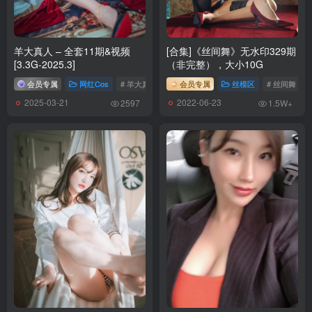
／340MB]
[YITUYU艺图语]2026.01.18 山顶的风 莉莉安[16P／63MB]
[YITUYU艺图语]2026.01.18 二月春风 蔸小黄鸡[12P／175MB]
羊大真人 – 全套11期&视频
[合集]《丝间舞》无水印329期
[YITUYU艺图语]2026.01.17 绿影 野生模特园子[20P／91MB]
[3.3G-2025.3]
（非完整），大小10G
[YITUYU艺图语]2026.01.17 春风十里，樱香四溢 一口烧麦[30P／
会员专属
网红Cos
# 羊大真人
会员专属
丝模区
# 丝间舞
385MB]
2025-03-21
2022-06-23
2597
1.5W+
[YITUYU艺图语]2026.01.17 日系天台[29P／134MB]
[YITUYU艺图语]2026.01.17 我们必须像柔软又坚韧的山[16P／49MB]
[YITUYU艺图语]2026.01.17 夏韵怜疏影 蔸小黄鸡[12P／187MB]
[YITUYU艺图语]2026.01.17 公园里 欣欣[22P／312MB]
[7.14]
[YITUYU艺图语]2026.01.20 黄衫与红衫共舞[23P／483MB]
[YITUYU艺图语]2026.01.20 山涧[23P／196MB]
[YITUYU艺图语]2026.01.19 老街版速度与激情 泡泡多喝水[46P／
733MB]
[YITUYU艺图语]2026.01.19 属于我们的秋天[45P／151MB]