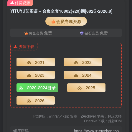
[YITUYU艺图语]2026.03.03 运动服宅女 琴玖久[12P／135MB]
付费资源
[YITUYU艺图语]2026.03.03 码头来信：在流动的时光里，与自己重逢
YITUYU艺图语 – 合集全套10802(+20)期[682G-2026.8]
乐干面[17P／35MB]
会员专属资源
[YITUYU艺图语]2026.03.03 春有春的来意 就叫常天然[13P／65MB]
[YITUYU艺图语]2026.03.03 我的青春[27P／248MB]
免费
免费
黄金会员
钻石会员
[YITUYU艺图语]2026.03.03 失序的祷告[9P／39MB]
[YITUYU艺图语]2026.03.03 唐｜“天葩飞堕广寒宫” 酸奶加心好好次
资源下载
[20P／97MB]
2021
2022
2023
2024
[8.3]
[YITUYU艺图语]2026.03.02 水泥森林中的城市OL Sigh[19P／
2020-2024目录
2025
908MB]
[YITUYU艺图语]2026.03.02 宋制｜“满架蔷薇一院香” 半汐[22P／
2026
171MB]
[YITUYU艺图语]2026.03.02 单曲循环的午后 就叫常天然[10P／
PC解压：winrar／7zip 安卓：ZArchiver 苹果：解压大师
Onedive下载：推荐IDM
52MB]
[YITUYU艺图语]2026.03.01 美人如花 蔸小黄鸡[10P／169MB]
解压密码
https://www.91xiezhen.top