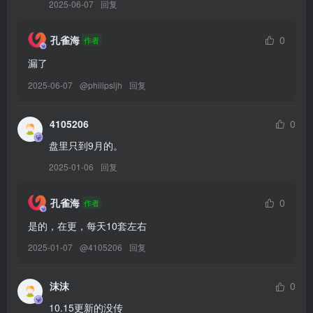
2025-06-07
回复
[YITUYU艺图语]2026.02.24 复原仕女图｜荷 顾小满[20P／162MB]
[YITUYU艺图语]2026.02.23 宋制与荷 赵噗噗[17P／130MB]
孔雀海
0
作者
[YITUYU艺图语]2026.02.22 清冷荷 顾小满[13P／232MB]
[YITUYU艺图语]2026.02.21 大明少女[11P／80MB]
漏了
[YITUYU艺图语]2026.02.19 大祭司 九上天[15P／281MB]
2025-06-07
@
philipsljh
回复
[YITUYU艺图语]2026.02.18 枯荷｜“万物生” 九上天[11P／47MB]
[YITUYU艺图语]2026.02.17 清·仕女 酸奶加心好好次[13P／51MB]
4105206
0
[YITUYU艺图语]2026.02.16 夏日的紫薇花 酸奶加心好好次[15P／
盘里只到9月的。
73MB]
2025-01-06
回复
[YITUYU艺图语]2026.02.15 青瓷 赵噗噗[15P／215MB]
[YITUYU艺图语]2026.02.14 花房里的花成精了 九上天[11P／170MB]
孔雀海
0
作者
[YITUYU艺图语]2026.02.13 粉粉清汉女 赵噗噗[10P／45MB]
[YITUYU艺图语]2026.02.12 繁花如锦觅安宁 赵噗噗[15P／111MB]
是的，在更，每天10套左右
[YITUYU艺图语]2026.02.12 留得残荷听雨声 蔸小黄鸡[10P／114MB]
2025-01-07
@
4105206
回复
[YITUYU艺图语]2026.02.11 秋意浓 蔸小黄鸡[9P／93MB]
[YITUYU艺图语]2026.02.11 樱花飘落的速度是秒速五厘米[10P／
沫沫
0
63MB]
10.15更新的没传