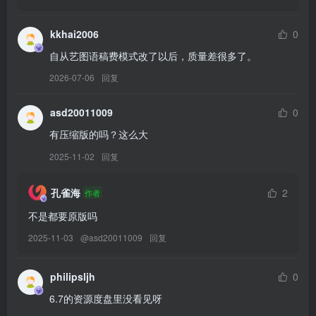
[YITUYU艺图语]2026.02.25 朱砂 ooOkeah[27P／227MB]
kkhai2006
0
[YITUYU艺图语]2026.02.25 早樱[28P／394MB]
[YITUYU艺图语]2026.02.25 女儿心总如水 佳佳[10P／38MB]
自从艺图语稿费模式改了以后，质量差很多了。
[YITUYU艺图语]2026.02.25 夜宴 蔸小黄鸡[9P／101MB]
2026-07-06
回复
[YITUYU艺图语]2026.02.25 复古冬日 西西[25P／58MB]
[YITUYU艺图语]2026.02.25 唐贵妃赏梅 微微不微辣[12P／217MB]
asd20011009
0
[YITUYU艺图语]2026.02.25 修勾女友 不是地球鱼[36P／375MB]
有压缩版的吗？这么大
[YITUYU艺图语]2026.02.25 主人不在家顽皮女仆树哥的摸鱼时光 夏
2025-11-02
回复
树友人帐[24P／180MB]
[YITUYU艺图语]2026.02.25 三角梅美脸[53P／397MB]
孔雀海
2
作者
[YITUYU艺图语]2026.02.25 一段关于等待与放空的海边心事[17P／
不是都要原版吗
195MB]
2025-11-03
@
asd20011009
回复
[7.30]
philipsljh
0
[YITUYU艺图语]2026.02.25 宝钗宝钗[17P／115MB]
6.7的资源度盘里没看见呀
[YITUYU艺图语]2026.02.25 Black Line FINO[13P／67MB]