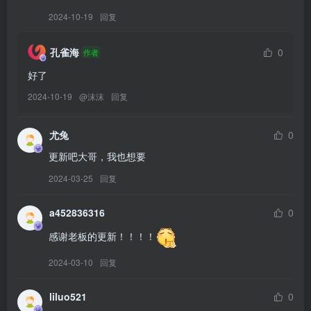
[YITUYU艺图语]2026.02.11 复原仕女图[17P／158MB]
2024-10-19
回复
[YITUYU艺图语]2026.02.11 Blue Sky Chenaling_CL[19P／198MB]
[YITUYU艺图语]2026.02.10 紫色很有韵味 赵噗噗[9P／44MB]
孔雀海
0
作者
好了
[7.28]
2024-10-19
@
沫沫
回复
[YITUYU艺图语]2026.02.10 铃兰兔 不是地球鱼[30P／474MB]
[YITUYU艺图语]2026.02.10 美人刀[9P／130MB]
尤兔
0
[YITUYU艺图语]2026.02.10 是平泽唯喔！[31P／271MB]
更新吧大哥，我也想要
[YITUYU艺图语]2026.02.10 我们的少女时代 吃一大口鸡蛋[18P／
2024-03-25
回复
79MB]
[YITUYU艺图语]2026.02.10 你看着我眼睛[12P／178MB]
a452836316
0
[YITUYU艺图语]2026.02.10 Shadow YFALA[18P／222MB]
[YITUYU艺图语]2026.02.09 古画绢人[10P／45MB]
感谢老板的更新！！！！
[YITUYU艺图语]2026.02.08 秋意浓[12P／73MB]
2024-03-10
回复
[YITUYU艺图语]2026.02.08 毛球少女 不是地球鱼[30P／304MB]
[YITUYU艺图语]2026.02.07 黑蝶 野生模特园子[17P／76MB]
liluo521
0
[YITUYU艺图语]2026.02.07 粉色楼梯[13P／56MB]