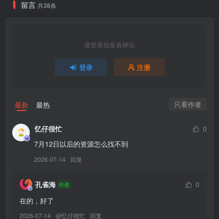
[YITUYU艺图语]2026.02.27 Green & Red RUBE[18P／175MB]
留言
共38条
[YITUYU艺图语]2026.02.26 主人不在家文静女仆被带坏 玵木
_Anmua[19P／131MB]
请登录后发表评论
[8.1]
登录
注册
[YITUYU艺图语]2026.02.26 黄粱一梦 蔸小黄鸡[12P／137MB]
[YITUYU艺图语]2026.02.26 暖冬 佳佳[10P／38MB]
[YITUYU艺图语]2026.02.26 明赏梅 微微不微辣[15P／258MB]
只看作者
最新
最热
[YITUYU艺图语]2026.02.26 宋｜风定小窗眠 半汐[28P／174MB]
[YITUYU艺图语]2026.02.26 何时再见呢？[56P／421MB]
忆仔很忙
0
[YITUYU艺图语]2026.02.26 “马”上发财 不是地球鱼[30P／332MB]
7月12日以后的资源怎么找不到
[YITUYU艺图语]2026.02.26 REDONE 梦梦子[11P／65MB]
2026-07-14
回复
[YITUYU艺图语]2026.02.25 风掠过湖面，把春天揉进镜头里。 尼古
拉斯依[16P／34MB]
孔雀海
0
作者
[YITUYU艺图语]2026.02.25 那约定好啦！我们每年都见面[22P／
在的，好了
159MB]
2026-07-14
@
忆仔很忙
回复
[YITUYU艺图语]2026.02.25 梦核千纸鹤 咩咩[17P／205MB]