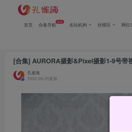
(2/2)每日凌晨0点主动查失效补链(点我演示)，失效不超24小时
(1/2)永久发布，备用网址点这：kongque.org，点我（原域名
全站
首页
合集导航
名站机构
丝模区
网红C
(2/2)每日凌晨0点主动查失效补链(点我演示)，失效不超24小时
(1/2)永久发布，备用网址点这：kongque.org，点我（原域名
首页
恋足恋物
正文
[合集] AURORA摄影&Pixel摄影1-9号
孔雀海
2022-08-25更新