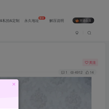
重要
&私拍&定制
永久地址
解压说明
开通会员
关注
1
4912
14