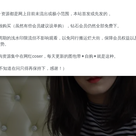
购✦资源都是网上目前未流出或极小范围，本站首发或先发的 。
单独购买（虽然有些会员建议设单购），钻石会员仍然全部免费下。
定周期的浅水印限流但不影响观看，以免同行搬运烂大街，保障会员权益以
优势。
自购资源集中在网红coser，每天更新的图包带✦自购✦就是这种。
不知道在问只得再保持下，感谢！）