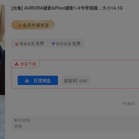
[合集] AURORA摄影&Pixel摄影1-9号带视频，大小14.1G
会员专属资源
免费
免费
黄金会员
钻石会员
资源下载
百度网盘
提取码: crtd
PC解压：w
解压密码
更新