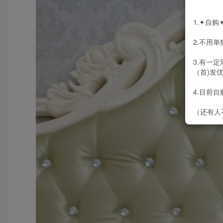
1.✦自
2.不用
3.有一
（首)发
4.目前
（还有人