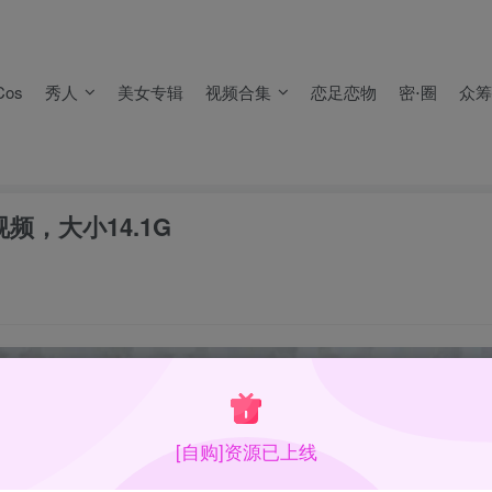
，
不要留言报失效
。
失效）！
os
秀人
美女专辑
视频合集
恋足恋物
密⋅圈
众筹
，
不要留言报失效
。
失效）！
带视频，大小14.1G
[自购]资源已上线