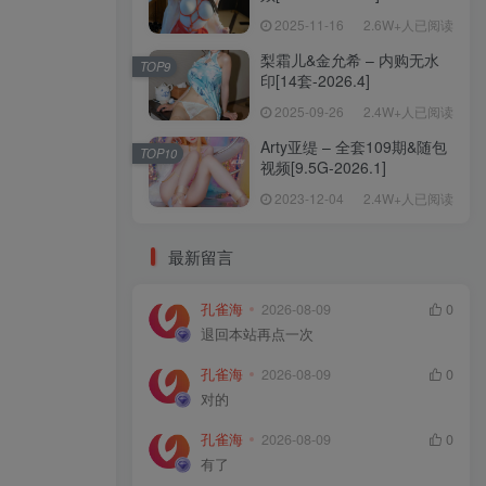
2025-11-16
2.6W+人已阅读
梨霜儿&金允希 – 内购无水
TOP9
印[14套-2026.4]
2025-09-26
2.4W+人已阅读
Arty亚缇 – 全套109期&随包
TOP10
视频[9.5G-2026.1]
2023-12-04
2.4W+人已阅读
最新留言
孔雀海
2026-08-09
0
退回本站再点一次
孔雀海
2026-08-09
0
对的
孔雀海
2026-08-09
0
有了