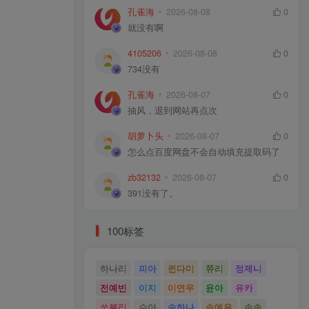
孔雀海
2026-08-08
0
就没有啊
4105206
2026-08-08
0
734没有
孔雀海
2026-08-07
0
抽风，退到网站再点次
胡萝卜头
2026-08-07
0
怎么点百度网盘不会自动填充提取码了
zb32132
2026-08-07
0
391没有了。
100标签
하나리
피아
퀸다미
쮸리
정제니
전예빈
이지
이연우
윤아
유카
쏘블리
수아
송하나
손예은
손손