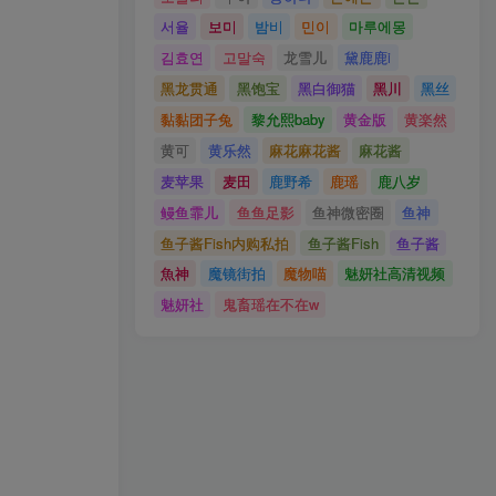
서율
보미
밤비
민이
마루에몽
김효연
고말숙
龙雪儿
黛鹿鹿i
黑龙贯通
黑饱宝
黑白御猫
黑川
黑丝
黏黏团子兔
黎允熙baby
黄金版
黄楽然
黄可
黄乐然
麻花麻花酱
麻花酱
麦苹果
麦田
鹿野希
鹿瑶
鹿八岁
鳗鱼霏儿
鱼鱼足影
鱼神微密圈
鱼神
鱼子酱Fish内购私拍
鱼子酱Fish
鱼子酱
魚神
魔镜街拍
魔物喵
魅妍社高清视频
魅妍社
鬼畜瑶在不在w