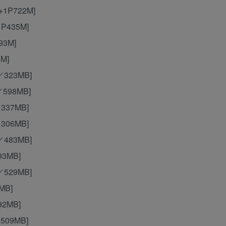
+1P722M]
1P435M]
93M]
M]
／323MB]
／598MB]
337MB]
306MB]
／483MB]
93MB]
／529MB]
MB]
92MB]
509MB]