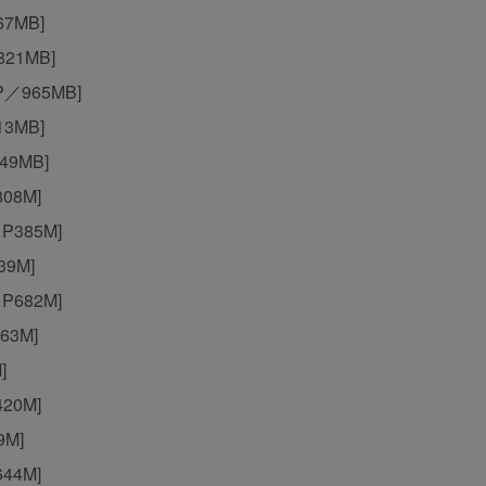
67MB]
821MB]
1P／965MB]
13MB]
49MB]
808M]
1P385M]
39M]
1P682M]
763M]
]
420M]
9M]
644M]