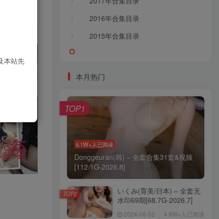
2017年合集目录
2018年合集目录
2016年合集目录
2017年合集目录
2015年合集目录
2016年合集目录
2015年合集目录
及本站先
本月热门
TOP1
5.1W+人已阅读
Donggeuran(韩) – 全套合集31套&视频
[112.1G-2026.8]
いくみ(育美/日本) – 全套无
TOP2
水印69期[68.7G-2026.7]
2024-08-02
4.9W+人已阅读