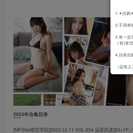
1.✦自
2.不用
3.有一
（首)发
4.目前
（还有人
2023年合集目录
[MFStar模范学院]2023.12.11 VOL.634 温柔的柔[60+1P／