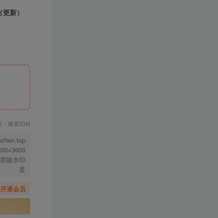
官方更新）
下载：推荐IDM
ezhen.top
400×3600
原版水印
是
先开通会员