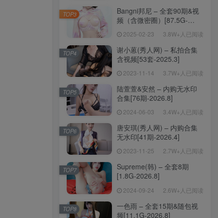
Bangni邦尼 – 全套90期&视
TOP3
频（含微密圈）[87.5G-
2026.7]
2025-02-23
3.8W+人已阅读
谢小蒽(秀人网) – 私拍合集
TOP4
含视频[53套-2025.3]
2023-11-14
3.7W+人已阅读
陆萱萱&安然 – 内购无水印
TOP5
合集[76期-2026.8]
2024-06-03
3.4W+人已阅读
唐安琪(秀人网) – 内购合集
TOP6
无水印[41期-2026.4]
2023-11-25
2.7W+人已阅读
Supreme(韩) – 全套8期
TOP7
[1.8G-2026.8]
2024-09-24
2.6W+人已阅读
一色雨 – 全套15期&随包视
TOP8
频[11.1G-2026.8]