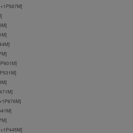
2+1P567M]
]
6M]
1M]
44M]
7M]
1P601M]
P531M]
8M]
471M]
+1P676M]
641M]
7M]
5+1P445M]