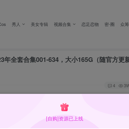
，
不要留言报失效
。
失效）！
os
秀人
美女专辑
视频合集
恋足恋物
密⋅圈
众筹
，
不要留言报失效
。
失效）！
23年全套合集001-634，大小165G（随官方更
4
3
个版本，原版较预览版放出时间更晚一些。本站秀人系列均为高
全。
[自购]资源已上线