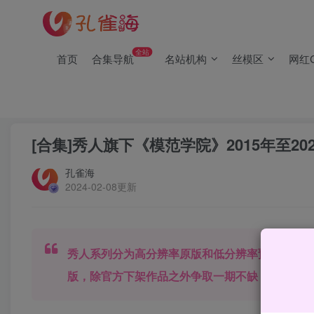
(2/2)每日凌晨0点主动查失效补链(点我演示)，失效不超24小时
(1/2)永久发布，备用网址点这：kongque.org，点我（原域名
全站
首页
合集导航
名站机构
丝模区
网红C
(2/2)每日凌晨0点主动查失效补链(点我演示)，失效不超24小时
(1/2)永久发布，备用网址点这：kongque.org，点我（原域名
首页
秀人
正文
[合集]秀人旗下《模范学院》2015年至20
孔雀海
2024-02-08更新
秀人系列分为高分辨率原版和低分辨率预览版两
版，除官方下架作品之外争取一期不缺，全网最