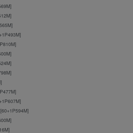
569M]
512M]
565M]
+1P493M]
P810M]
500M]
524M]
798M]
]
P477M]
+1P607M]
[60+1P594M]
600M]
16M]