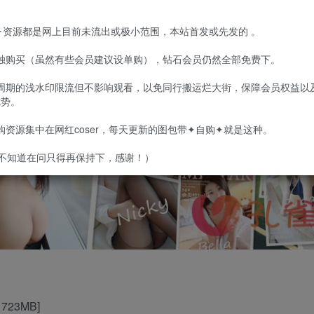
目录在预览图下面
购✦资源都是网上目前未流出或极小范围，本站首发或先发的 。
单独购买（虽然有些会员建议设单购），钻石会员仍然全部免费下。
定周期的浅水印限流但不影响观看，以免同行搬运烂大街，保障会员权益以
优势。
自购资源集中在网红coser，每天更新的图包带✦自购✦就是这种。
不知道在问只得再保持下，感谢！）
723MB]