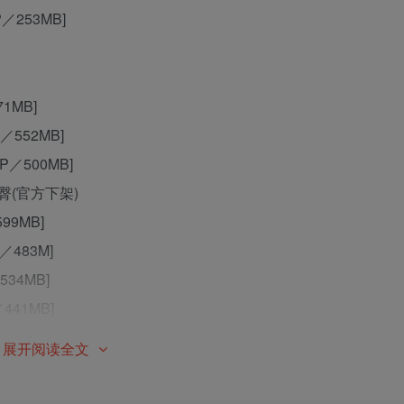
P／253MB]
71MB]
P／552MB]
1P／500MB]
袜美臀(官方下架)
599MB]
P／483M]
／534MB]
／441MB]
1P／568MB]
展开阅读全文
84MB]
1P／451MB]