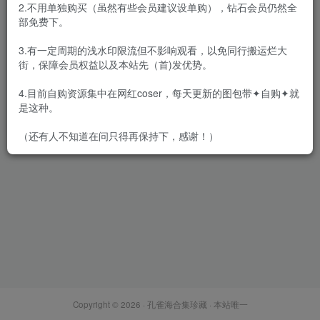
2.不用单独购买（虽然有些会员建议设单购），钻石会员仍然全
部免费下。
3.有一定周期的浅水印限流但不影响观看，以免同行搬运烂大
街，保障会员权益以及本站先（首)发优势。
十万珍吱伏特（香川澪） – 全
套20期套图&视频[13G-
4.目前自购资源集中在网红coser，每天更新的图包带✦自购✦就
2026.7]
会员专属
网红Cos
是这种。
2026-07-08
1W+
（还有人不知道在问只得再保持下，感谢！）
Copyright © 2026 ·
孔雀海合集珍藏
· 本站唯一