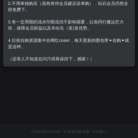
2.不用单独购买（虽然有些会员建议设单购），钻石会员仍然全
部免费下。
3.有一定周期的浅水印限流但不影响观看，以免同行搬运烂大
街，保障会员权益以及本站先（首)发优势。
于大小姐 写真套图17套，大小
2.74G
4.目前自购资源集中在网红coser，每天更新的图包带✦自购✦就
会员专属
美女专辑
是这种。
2022-02-26
8134
（还有人不知道在问只得再保持下，感谢！）
Copyright © 2026 ·
孔雀海合集珍藏
· 本站唯一